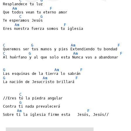
Resplandece tu luz

Am
F
Que todos vean tu eterno amor

C
G
Te esperamos Jesús

Am
F
Eres nuestra fuerza somos tu iglesia

C
G
Am
F
C
G
Am
F
Al huérfano y al que solo esta Nunca vas a abandonar

G
Am
F
G
Am
F
La nación de Jesucristo brillará

C
//Eres tú la piedra angular

G
Contra ti nada prevalecerá

Am
F
Sobre ti la iglesia firme esta   Jesús, Jesús//
