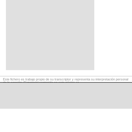
Este fichero es trabajo propio de su transcriptor y representa su interpretación personal
de la canción. El material contenido en esta página es
para exclusivo uso privado, por lo que se prohibe su reproducción o retransmisión, así
como su uso para fines comerciales.
©
LaCuerda
.net
·
·
·
aviso legal
privacidad
contacto