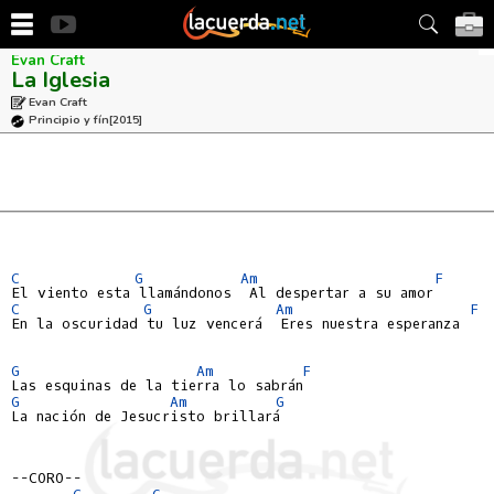
Evan Craft
La Iglesia
Evan Craft
Principio y fín
[2015]
C
G
Am
F
C
G
Am
F
En la oscuridad tu luz vencerá  Eres nuestra esperanza

G
Am
F
G
Am
G
La nación de Jesucristo brillará

--CORO--

C
G