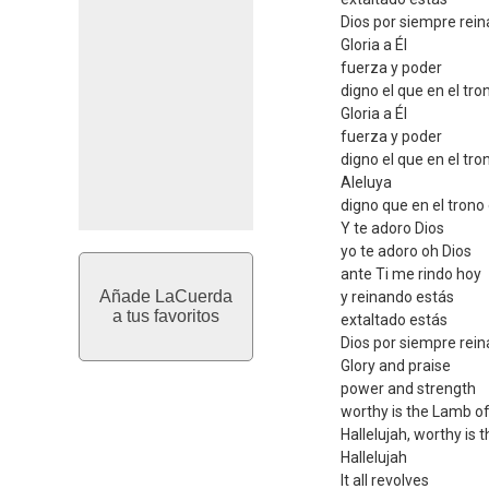
Dios por siempre rein
Gloria a Él
fuerza y poder
digno el que en el tro
Gloria a Él
fuerza y poder
digno el que en el tro
Aleluya
digno que en el trono 
Y te adoro Dios
yo te adoro oh Dios
ante Ti me rindo hoy
Añade LaCuerda
y reinando estás
a tus favoritos
extaltado estás
Dios por siempre rein
Glory and praise
power and strength
worthy is the Lamb of 
Hallelujah, worthy is 
Hallelujah
It all revolves