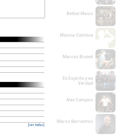
Bethel Music
Música Católica
Marcos Brunet
En Espiritu y en
Verdad
Alex Campos
Marco Barrientos
[ver todas]