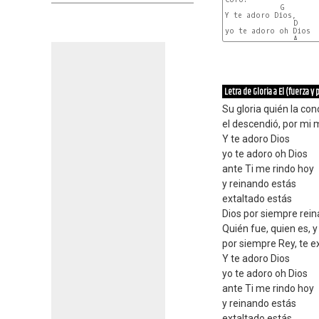
             G

Y te adoro Dios,

                D     
yo te adoro oh Dios

                A     
Letra de Gloria a El (fuerza y
Su gloria quién la con
el descendió, por mi m
Y te adoro Dios
yo te adoro oh Dios
ante Ti me rindo hoy
y reinando estás
extaltado estás
Dios por siempre rein
Quién fue, quien es, 
por siempre Rey, te e
Y te adoro Dios
yo te adoro oh Dios
ante Ti me rindo hoy
y reinando estás
extaltado estás