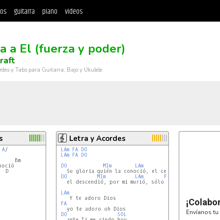
tos
guitarra
piano
videos
a a El (fuerza y poder)
raft
rdes y Tabs para Guitarra, Bajo y Ukulele
s
Letra y Acordes
A
/

LAm
FA
DO
LAm
FA
DO
     Bm

oció

DO
MIm
LAm
FA
 D

   Su gloria quién la conoció, el centro es Su trono

DO
MIm
LAm
FA
   el descendió, por mi murió, sólo Él es digno

LAm
    Y te adoro Dios

¡Colabo
FA
   yo te adoro oh Dios

Envíanos tu 
DO
SOL
   ante Ti me rindo hoy
