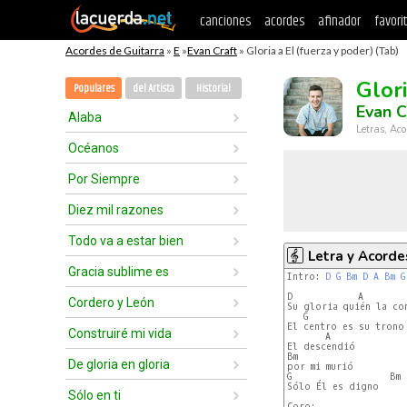
canciones
acordes
afinador
favori
Acordes de Guitarra
»
E
»
Evan Craft
» Gloria a El (fuerza y poder) (Tab)
Glori
Populares
del Artista
Historial
Evan C
Alaba
Letras, Aco
Océanos
Por Siempre
Diez mil razones
Todo va a estar bien
Letra y Acorde
Gracia sublime es
Intro: 
D
G
Bm
D
A
Bm
G
D            A        
Cordero y León
Su gloria quién la con
   G                   
El centro es su trono

Construiré mi vida
       A

El descendió

Bm          

De gloria en gloria
por mi murió

G                  Bm

Sólo Él es digno

Sólo en ti
Coro:
