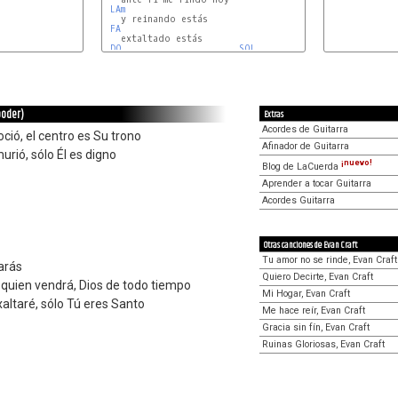
LAm
   y reinando estás

                    

FA
   extaltado estás

         

DO
SOL
 poder)
Extras
Acordes de Guitarra
oció, el centro es Su trono
Afinador de Guitarra
urió, sólo Él es digno
¡nuevo!
Blog de LaCuerda
Aprender a tocar Guitarra
Acordes Guitarra
Otras canciones de Evan Craft
Tu amor no se rinde, Evan Craft
arás
Quiero Decirte, Evan Craft
y quien vendrá, Dios de todo tiempo
Mi Hogar, Evan Craft
xaltaré, sólo Tú eres Santo
Me hace reír, Evan Craft
Gracia sin fín, Evan Craft
Ruinas Gloriosas, Evan Craft