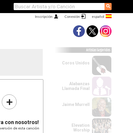
⚲
Inscripción
Conexión
Artistas Sugeridos
Coros Unidos
Alabanzas
Llamada Final
+
Jaime Murrell
ra con nosotros!
Elevation
versión de esta canción
Worship