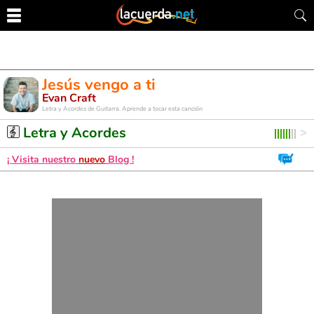
Jesús vengo a ti
Evan Craft
Letra y Acordes de Guitarra. Aprende a tocar esta canción
Letra y Acordes
¡ Visita nuestro
nuevo
Blog !