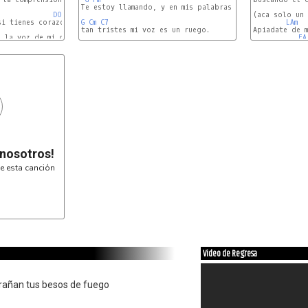
Te estoy llamando, y en mis palabras

DO
(aca solo un 
i tienes corazon

G
Cm
C7
LAm
MI
tan tristes mi voz es un ruego.

Apiadate de m
 la voz de mi dolor

FA
 nosotros!
e esta canción
Video de Regresa
trañan tus besos de fuego