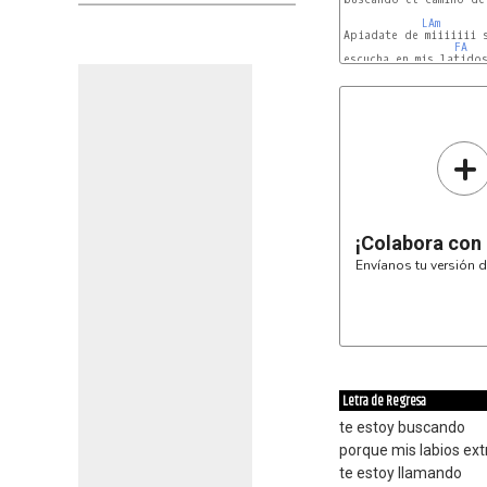
LAm
Apiadate de miiiiiii s
FA
escucha en mis latidos
+
¡Colabora con
Envíanos tu versión d
Letra de Regresa
te estoy buscando
porque mis labios ex
te estoy llamando