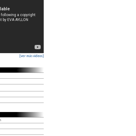
[ver más videos]
n