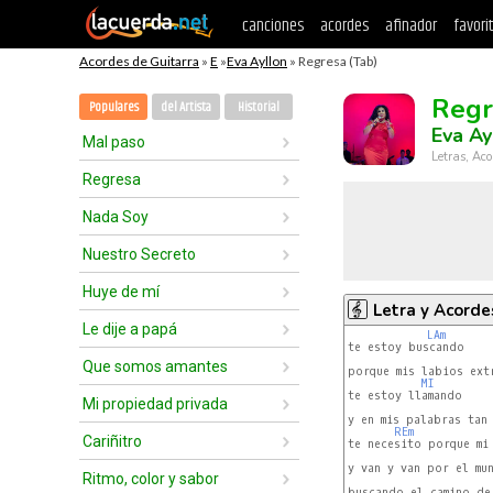
canciones
acordes
afinador
favori
Acordes de Guitarra
»
E
»
Eva Ayllon
» Regresa (Tab)
Regr
Populares
del Artista
Historial
Eva Ay
Mal paso
Letras, Aco
Regresa
Nada Soy
Nuestro Secreto
Huye de mí
Letra y Acorde
Le dije a papá
LAm
te estoy buscando

Que somos amantes
porque mis labios ext
MI
te estoy llamando

Mi propiedad privada
y en mis palabras tan 
REm
Cariñitro
te necesito porque mi 
y van y van por el mu
Ritmo, color y sabor
buscando el camino de 