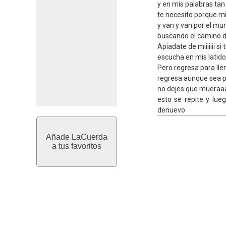
y en mis palabras tan
te necesito porque mi 
y van y van por el m
buscando el camino 
Apiadate de miiiiiii si
escucha en mis latido
Pero regresa para llen
regresa aunque sea p
no dejes que mueraaa
esto se repite y lue
denuevo
Añade LaCuerda
a tus favoritos