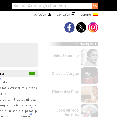
⚲
Inscripción
Conexión
Artistas Sugeridos
Julio Jaramillo
ra
Chavela Vargas
Am
ando

REm
bios extrañan tus besos de fuego

Diomedes Diaz
ando

LAm
-
LA7
bras tan tristes mi voz es un ruego

LAm
orque mi vida sin verte no tiene sentido

MI
José Alfredo
or el mundo mis pasos perdidos

LAm
Jiménez
amino de la comprensión
