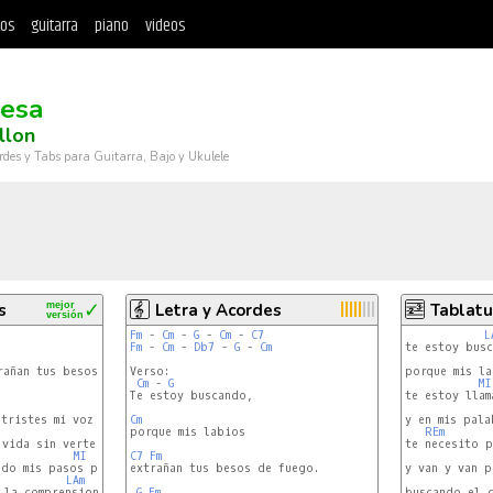
tos
guitarra
piano
videos
esa
llon
rdes y Tabs para Guitarra, Bajo y Ukulele
s
mejor
✓
Letra y Acordes
Tablatu
versión
Fm
 - 
Cm
 - 
G
 - 
Cm
 - 
C7
L
Fm
 - 
Cm
 - 
Db7
 - 
G
 - 
Cm
te estoy busc
REm
rañan tus besos de fuego

Verso:

porque mis la
Cm
 - 
G
MI
Te estoy buscando,

te estoy llam
LAm
-
LA7
tristes mi voz es un ruego

Cm
y en mis pala
LAm
REm
vida sin verte no tiene sentido

te necesito p
MI
C7
Fm
ndo mis pasos perdidos

extrañan tus besos de fuego.

y van y van p
LAm
la comprension

G
Fm
buscando el c