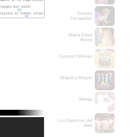
rasgeo por nota)

DO
Vicente
iiiiiii si tienes corazon

MI
Fernandez
María Elena
Walsh
Cuecas Chilenas
Miguel y Miguel
Neway
Los Cantores del
Alba