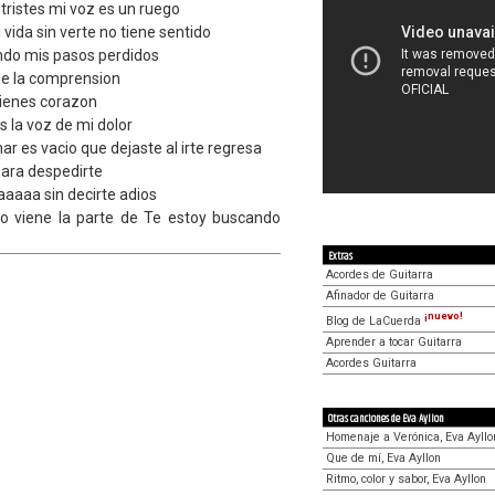
 tristes mi voz es un ruego
vida sin verte no tiene sentido
undo mis pasos perdidos
de la comprension
 tienes corazon
s la voz de mi dolor
ar es vacio que dejaste al irte regresa
ara despedirte
aaaa sin decirte adios
go viene la parte de Te estoy buscando
Extras
Acordes de Guitarra
Afinador de Guitarra
¡nuevo!
Blog de LaCuerda
Aprender a tocar Guitarra
Acordes Guitarra
Otras canciones de Eva Ayllon
Homenaje a Verónica, Eva Ayllo
Que de mí, Eva Ayllon
Ritmo, color y sabor, Eva Ayllon