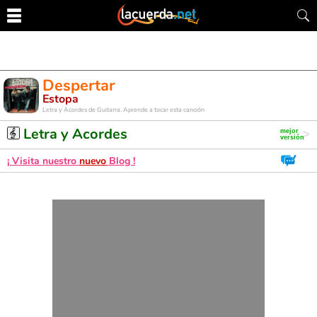
Despertar
Estopa
Letra y Acordes de Guitarra. Aprende a tocar esta canción
Letra y Acordes
¡ Visita nuestro
nuevo
Blog !