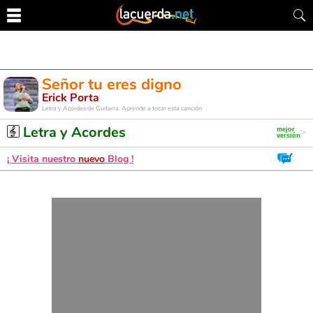
Señor tu eres digno
Erick Porta
Letra y Acordes de Guitarra. Aprende a tocar esta canción
Letra y Acordes
¡ Visita nuestro
nuevo
Blog !