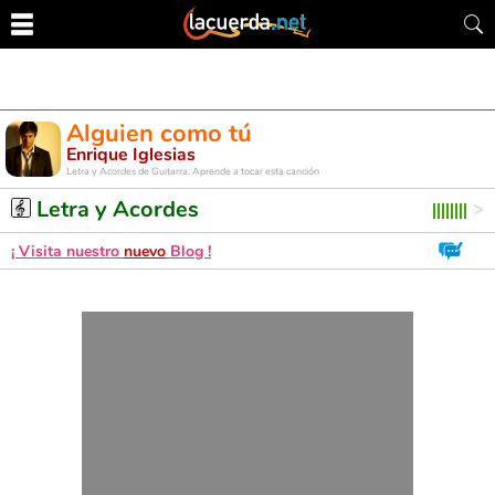
Alguien como tú
Enrique Iglesias
Letra y Acordes de Guitarra. Aprende a tocar esta canción
Letra y Acordes
¡ Visita nuestro
nuevo
Blog !