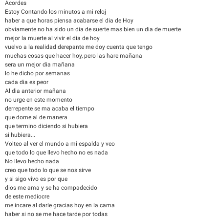
Acordes
Estoy Contando los minutos a mi reloj
haber a que horas piensa acabarse el dia de Hoy
obviamente no ha sido un dia de suerte mas bien un dia de muerte
mejor la muerte al vivir el dia de hoy
vuelvo a la realidad derepante me doy cuenta que tengo
muchas cosas que hacer hoy, pero las hare mañana
sera un mejor dia mañana
lo he dicho por semanas
cada dia es peor
Al dia anterior mañana
no urge en este momento
derrepente se ma acaba el tiempo
que dome al de manera
que termino diciendo si hubiera
si hubiera...
Volteo al ver el mundo a mi espalda y veo
que todo lo que llevo hecho no es nada
No llevo hecho nada
creo que todo lo que se nos sirve
y si sigo vivo es por que
dios me ama y se ha compadecido
de este mediocre
me incare al darle gracias hoy en la cama
haber si no se me hace tarde por todas