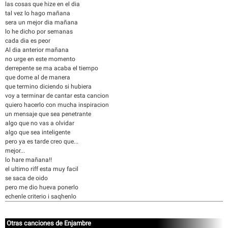
las cosas que hize en el dia
tal vez lo hago mañana
sera un mejor dia mañana
lo he dicho por semanas
cada dia es peor
Al dia anterior mañana
no urge en este momento
derrepente se ma acaba el tiempo
que dome al de manera
que termino diciendo si hubiera
voy a terminar de cantar esta cancion
quiero hacerlo con mucha inspiracion
un mensaje que sea penetrante
algo que no vas a olvidar
algo que sea inteligente
pero ya es tarde creo que...
mejor...
lo hare mañana!!
el ultimo riff esta muy facil
se saca de oido
pero me dio hueva ponerlo
echenle criterio i saqhenlo
Otras canciones de Enjambre