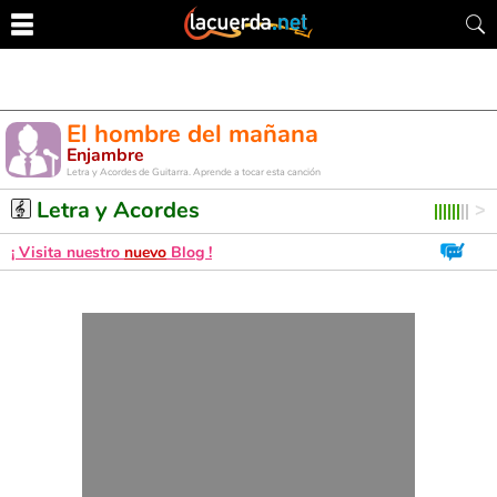
El hombre del mañana
Enjambre
Letra y Acordes de Guitarra. Aprende a tocar esta canción
Letra y Acordes
¡ Visita nuestro
nuevo
Blog !