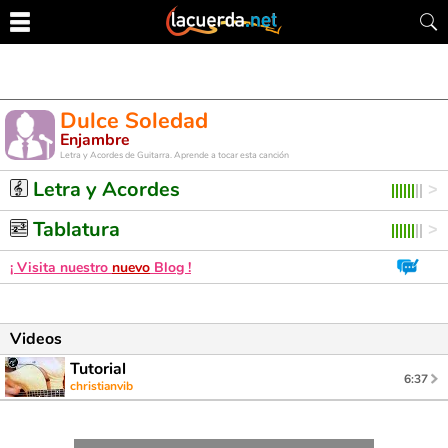
Dulce Soledad
Enjambre
Letra y Acordes de Guitarra. Aprende a tocar esta canción
Letra y Acordes
Tablatura
¡ Visita nuestro
nuevo
Blog !
Videos
Tutorial
6:37
christianvib