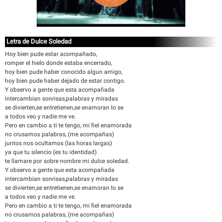
Letra de Dulce Soledad
Hoy bien pude estar acompañado,
romper el hielo donde estaba encerrado,
hoy bien pude haber conocido algun amigo,
hoy bien pude haber dejado de estar contigo.
Y observo a gente que esta acompañada
intercambian sonrisas,palabras y miradas
se divierten,se entretienen,se enamoran lo se
a todos veo y nadie me ve.
Pero en cambio a ti te tengo, mi fiel enamorada
no crusamos palabras, (me acompañas)
juntos nos ocultamos (las horas largas)
ya que tu silencio (es tu identidad)
te llamare por sobre nombre mi dulce soledad.
Y observo a gente que esta acompañada
intercambian sonrisas,palabras y miradas
se divierten,se entretienen,se enamoran lo se
a todos veo y nadie me ve.
Pero en cambio a ti te tengo, mi fiel enamorada
no crusamos palabras, (me acompañas)