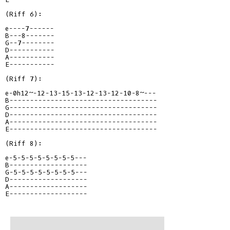
(Riff 6):

e----7------
B---8-------
G--7--------
D-----------
A-----------
E-----------
(Riff 7):

e-0h12~-12-13-15-13-12-13-12-10-8~---
B------------------------------------
G------------------------------------
D------------------------------------
A------------------------------------
E------------------------------------
(Riff 8):

e-5-5-5-5-5-5-5-5---
B-------------------
G-5-5-5-5-5-5-5-5---
D-------------------
A-------------------
E-------------------