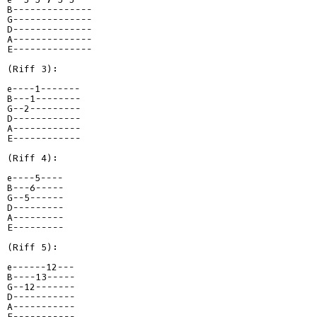
B--------------
G--------------
D--------------
A--------------
E--------------
(Riff 3):

e----1-------
B---1--------
G--2---------
D------------
A------------
E------------
(Riff 4):

e----5----
B---6-----
G--5------
D---------
A---------
E---------
(Riff 5):

e------12---
B----13-----
G--12-------
D-----------
A-----------
E-----------