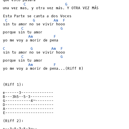
C
G
una vez mas, y otra vez más. Y OTRA VEZ MÁS

Esta Parte se canta a dos Voces

C
G
Am
F
sin tu amor no se vivir hooo

C
G
porque sin tu amor

Am
F
yo me voy a morir de pena

C
G
Am
F
sin tu amor no se vivir hooo

C
G
porque sin tu amor

Am
F
yo me voy a morir de pena...(Riff 8)

(Riff 1):

e------3--------------
B---3h5--5-3----------
G-----------4~--------
D---------------------
A---------------------
E---------------------
(Riff 2):

e--3-5-7-5-3~--