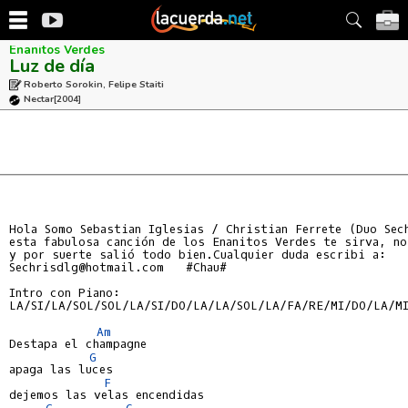
Enanitos Verdes
Luz de día
Roberto Sorokin, Felipe Staiti
Nectar
[2004]
Hola Somo Sebastian Iglesias / Christian Ferrete (Duo Sech
esta fabulosa canción de los Enanitos Verdes te sirva, no
y por suerte salió todo bien.Cualquier duda escribi a:

Sechrisdlg@hotmail.com   #Chau#

Intro con Piano:

LA/SI/LA/SOL/SOL/LA/SI/DO/LA/LA/SOL/LA/FA/RE/MI/DO/LA/MI
Am
Destapa el champagne

G
apaga las luces

F
dejemos las velas encendidas

C
G