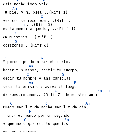
esta noche todo vale

Am
Tu piel y mi piel...(Riff 1)

G
ves que se reconocen...(Riff 2)

F
...(Riff 3)

es la memoria que hay...(Riff 4)

C
en nuestros...(Riff 5)

G
corazones...(Riff 6)

C
G
Y porque puedo mirar el cielo,

Am
F
besar tus manos, sentir tu cuerpo,

C
G
decir tu nombre y las caricias

Am
F
seran la brisa que aviva el fuego

C
G
Am
F
de nuestro amor...(Riff 7) de nuestro amor

C
G
Am
Puedo ser luz de noche ser luz de dia,

F
C
frenar el mundo por un segundo

G
Am
y que me digas cuanto querias

F
que esto pasara
