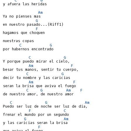
y afuera las heridas

Am
Ya no pienses mas

G
en nuestro pasado...(Riff1)

F
hagamos que choquen

nuestras copas

C
G
por habernos encontrado

C
G
Y porque puedo mirar el cielo,

Am
F
besar tus manos, sentir tu cuerpo,

C
G
decir tu nombre y las caricias

Am
F
seran la brisa que aviva el fuego

C
G
Am
F
de nuestro amor, de nuestro amor

C
G
Am
Puedo ser luz de noche ser luz de dia,

F
C
frenar el mundo por un segundo

G
Am
y las caricias seran la brisa

F
que aviva el fuego
