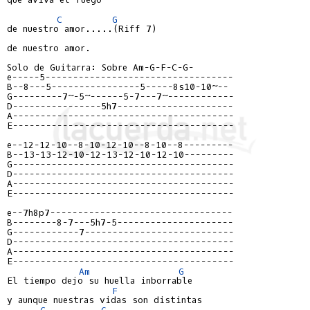
C
G
de nuestro amor.....(Riff 7)

de nuestro amor.

e-----5----------------------------------
B--8---5----------------5-----8s10-10~--
G---------7~-5~------5-7---7~------------
D----------------5h7---------------------
A----------------------------------------
E----------------------------------------
e--12-12-10--8-10-12-10--8-10--8---------
B--13-13-12-10-12-13-12-10-12-10---------
G----------------------------------------
D----------------------------------------
A----------------------------------------
E----------------------------------------
e--7h8p7---------------------------------
B--------8-7---5h7-5---------------------
G------------7---------------------------
D----------------------------------------
A----------------------------------------
E----------------------------------------
Am
G
El tiempo dejo su huella inborrable

F
y aunque nuestras vidas son distintas

C
G