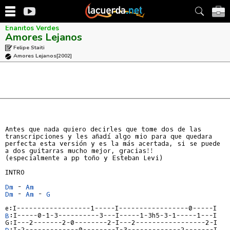
Enanitos Verdes
Amores Lejanos
Felipe Staiti
Amores Lejanos
[2002]
Antes que nada quiero decirles que tome dos de las

transcripciones y les añadí algo mio para que quedara

perfecta esta versión y es la más acertada, si se puede

a dos guitarras mucho mejor, gracias!!

(especialmente a pp toño y Esteban Levi)

INTRO

Dm
 - 
Am
Dm
 - 
Am
 - 
G
B
:I-----0-1-3----------3---I-----1-3h5-3-1-----1---I

D
:I-2-------------0--------I-3-------------2-------I
