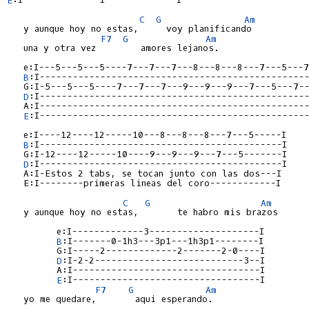
C
G
Am
   y aunque hoy no estas,     voy planificando

F7
G
Am
   una y otra vez        amores lejanos.

   e:I---5---5---5----7---7---7---8---8---8---7---5---7-
B
:I-------------------------------------------------
   G:I-5---5---5----7---7---7---9---9---9---7---5---7--
D
:I-------------------------------------------------
   A:I-------------------------------------------------
E
:I-------------------------------------------------
   e:I----12----12-----10---8---8---8---7---5-----I

B
:I--------------------------------------------I

   G:I-12----12-----10----9---9---9---7---5-------I

D
:I--------------------------------------------I

   A:I-Estos 2 tabs, se tocan junto con las dos---I

   E:I--------primeras lineas del coro------------I

C
G
Am
   y aunque hoy no estas,       te habro mis brazos

         e:I-------------3--------------------I

B
:I-------0-1h3---3p1---1h3p1--------I

         G:I-----2-------------2-------2-0----I

D
:I-2-2---------------------------3--I

         A:I----------------------------------I

E
:I----------------------------------I

F7
G
Am
   yo me quedare,       aqui esperando.
