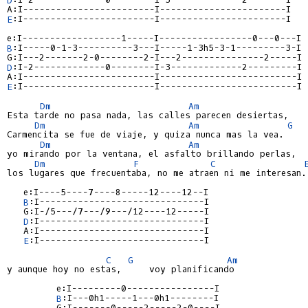
E
:I------------------------I-----------------------I

B
:I-----0-1-3----------3---I-----1-3h5-3-1---------3-I

D
:I-2-------------0--------I-3-------------2---------I

E
:I------------------------I-------------------------I

Dm
Am
Esta tarde no pasa nada, las calles parecen desiertas,

Dm
Am
G
Carmencita se fue de viaje, y quiza nunca mas la vea.

Dm
Am
yo mirando por la ventana, el asfalto brillando perlas,

Dm
F
C
los lugares que frecuentaba, no me atraen ni me interesan.

   e:I----5----7----8-----12----12--I

B
:I------------------------------I

   G:I-/5---/7---/9---/12----12-----I

D
:I------------------------------I

   A:I------------------------------I

E
:I------------------------------I

C
G
Am
y aunque hoy no estas,     voy planificando

         e:I---------0----------------I

B
:I---0h1-----1---0h1--------I

         G:I-------0-----2-----2-0----I
