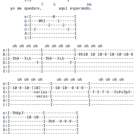
F
G
Am
   yo me quedare,       aqui esperando.

         e:I---------0--------I

B
:I---0h1-----1------I

         G:I-------2-----2----I

D
:I-2-------------2--I

         A:I------------------I

E
:I------------------I

    oh oh oh oh   oh oh oh oh   oh oh oh oh

B:I-------------I-------------I-8h10 10 10-8-10-10-10-8
G
:I-7h9--7s5----I-7h9--7s5----I-------------------------
A
:I-------------I-------------I-------------------------
E:I-------------I-------------I-------------------------
      oh oh oh oh      oh oh oh oh       oh oh oh oh

B
:I-10-8-10-(10)----I-10-10--8-8-8--I-------------------
D
:I-----------veces-I---------------I------------------7
E
:I-----------------I---------------I-------------------
B
:I-------10-10--I-------------I

D
:I--------------I-------------I

E
:I--------------I-------------I
