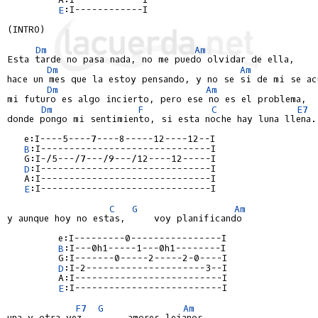
E
:I------------I

(INTRO)

Dm
Am
Esta tarde no pasa nada, no me puedo olvidar de ella,

Dm
Am
hace un mes que la estoy pensando, y no se si de mi se acu
Dm
Am
mi futuro es algo incierto, pero ese no es el problema,

Dm
F
C
E7
donde pongo mi sentimiento, si esta noche hay luna llena.

   e:I----5----7----8-----12----12--I

B
:I------------------------------I

   G:I-/5---/7---/9---/12----12-----I

D
:I------------------------------I

   A:I------------------------------I

E
:I------------------------------I

C
G
Am
y aunque hoy no estas,     voy planificando

         e:I---------0----------------I

B
:I---0h1-----1---0h1--------I

         G:I-------0-----2-----2-0----I

D
:I-2---------------------3--I

         A:I--------------------------I

E
:I--------------------------I

F7
G
Am
una y otra vez        amores lejanos.
