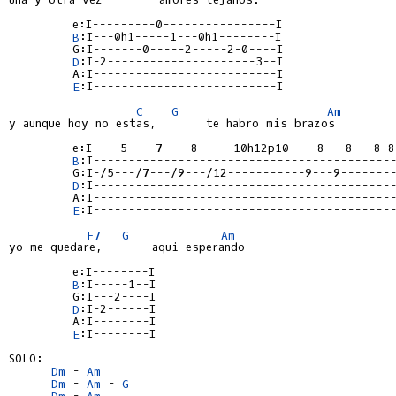
         e:I---------0----------------I

B
:I---0h1-----1---0h1--------I

         G:I-------0-----2-----2-0----I

D
:I-2---------------------3--I

         A:I--------------------------I

E
:I--------------------------I

C
G
Am
y aunque hoy no estas,       te habro mis brazos

         e:I----5----7----8-----10h12p10----8---8---8-8-
B
:I-------------------------------------------
         G:I-/5---/7---/9---/12-----------9---9--------
D
:I-------------------------------------------
         A:I-------------------------------------------
E
:I-------------------------------------------
F7
G
Am
yo me quedare,       aqui esperando

         e:I--------I

B
:I-----1--I

         G:I---2----I

D
:I-2------I

         A:I--------I

E
:I--------I

SOLO:

Dm
 - 
Am
Dm
 - 
Am
 - 
G
Dm
 - 
Am