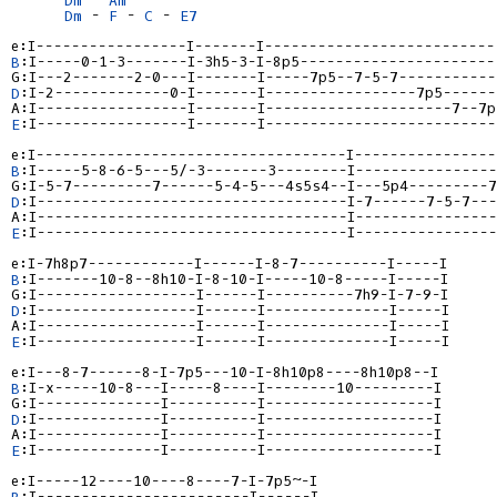
Dm
 - 
F
 - 
C
 - 
E7
B
:I-----0-1-3-------I-3h5-3-I-8p5-----------------------
D
:I-2-------------0-I-------I-----------------7p5-------
E
:I-----------------I-------I---------------------------
B
:I-----5-8-6-5---5/-3-------3--------I----------------
D
:I-----------------------------------I-7------7-5-7---
E
:I-----------------------------------I----------------
B
:I-------10-8--8h10-I-8-10-I-----10-8-----I-----I

D
:I------------------I------I--------------I-----I

E
:I------------------I------I--------------I-----I

B
:I-x-----10-8---I-----8----I--------10---------I

D
:I--------------I----------I-------------------I

E
:I--------------I----------I-------------------I

B
:I------------------------I------I
