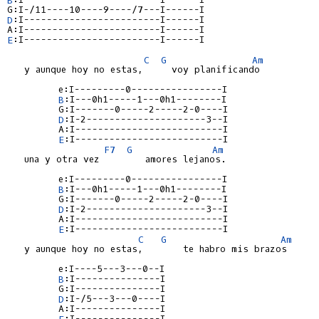
D
:I------------------------I------I

E
:I------------------------I------I

C
G
Am
   y aunque hoy no estas,     voy planificando

         e:I---------0----------------I

B
:I---0h1-----1---0h1--------I

         G:I-------0-----2-----2-0----I

D
:I-2---------------------3--I

         A:I--------------------------I

E
:I--------------------------I

F7
G
Am
   una y otra vez        amores lejanos.

         e:I---------0----------------I

B
:I---0h1-----1---0h1--------I

         G:I-------0-----2-----2-0----I

D
:I-2---------------------3--I

         A:I--------------------------I

E
:I--------------------------I

C
G
Am
   y aunque hoy no estas,       te habro mis brazos

         e:I----5---3---0--I

B
:I---------------I

         G:I---------------I

D
:I-/5---3---0----I

         A:I---------------I

E
:I---------------I
