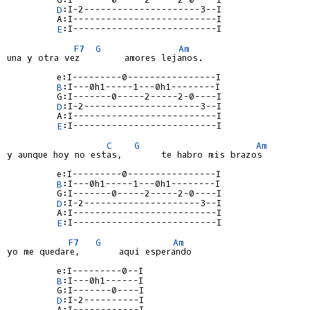
D
:I-2---------------------3--I

         A:I--------------------------I

E
:I--------------------------I

F7
G
Am
una y otra vez        amores lejanos.

         e:I---------0----------------I

B
:I---0h1-----1---0h1--------I

         G:I-------0-----2-----2-0----I

D
:I-2---------------------3--I

         A:I--------------------------I

E
:I--------------------------I

C
G
Am
y aunque hoy no estas,       te habro mis brazos

         e:I---------0----------------I

B
:I---0h1-----1---0h1--------I

         G:I-------0-----2-----2-0----I

D
:I-2---------------------3--I

         A:I--------------------------I

E
:I--------------------------I

F7
G
Am
yo me quedare,       aqui esperando

         e:I---------0--I

B
:I---0h1------I

         G:I-------0----I

D
:I-2----------I

         A:I------------I
