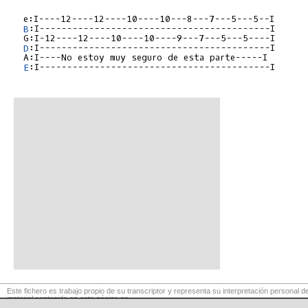
   e:I----12----12----10----10---8---7---5---5--I

B
:I------------------------------------------I

   G:I-12----12----10----10----9---7---5---5----I

D
:I------------------------------------------I

   A:I----No estoy muy seguro de esta parte-----I

E
:I------------------------------------------I

Este fichero es trabajo propio de su transcriptor y representa su interpretación personal de
material contenido en esta página es
para exclusivo uso privado, por lo que se prohibe su reproducción o retransmisión, así c