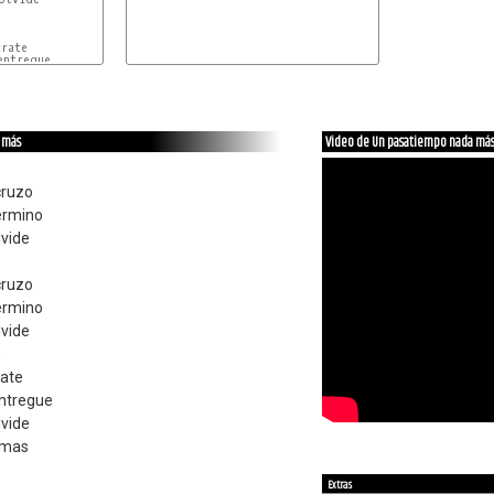
rate

ntregue

 más
Video de Un pasatiempo nada má
cruzo
ermino
lvide
cruzo
ermino
lvide
s
rate
entregue
lvide
 mas
Extras