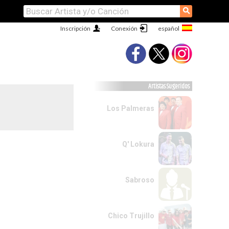
⚲
Inscripción
Conexión
Artistas Sugeridos
Los Palmeras
Q' Lokura
Sabroso
Chico Trujillo