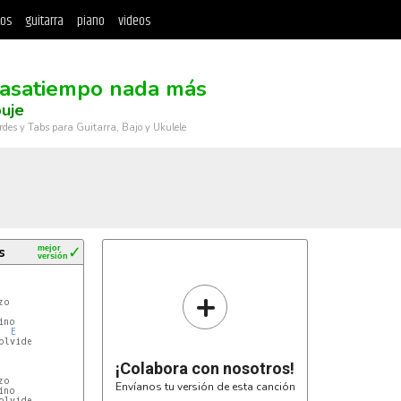
tos
guitarra
piano
videos
asatiempo nada más
uje
rdes y Tabs para Guitarra, Bajo y Ukulele
s
mejor
✓
versión
+
o

B
no

E
lvide

¡Colabora con nosotros!
o

Envíanos tu versión de esta canción
no

lvide
