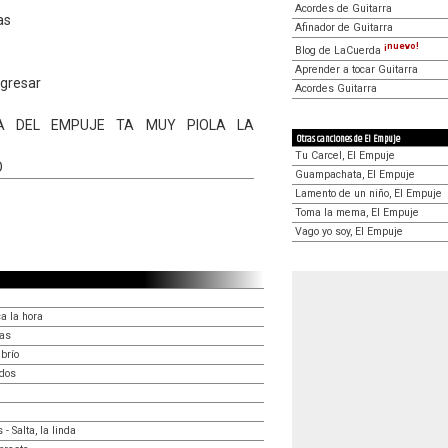
Acordes de Guitarra
as
Afinador de Guitarra
¡nuevo!
Blog de LaCuerda
Aprender a tocar Guitarra
egresar
Acordes Guitarra
A DEL EMPUJE TA MUY PIOLA LA
Otras canciones de El Empuje
Tu Carcel, El Empuje
O
Guampachata, El Empuje
Lamento de un niño, El Empuje
Toma la mema, El Empuje
Vago yo soy, El Empuje
a la hora
ras
brío
odos
 Salta, la linda