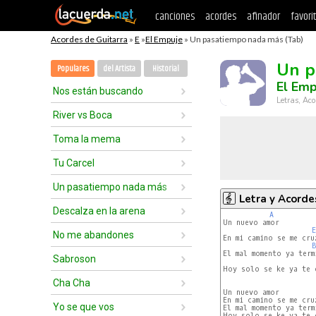
canciones
acordes
afinador
favori
Acordes de Guitarra
»
E
»
El Empuje
» Un pasatiempo nada más (Tab)
Un p
Populares
del Artista
Historial
El Emp
Nos están buscando
Letras, Aco
River vs Boca
Toma la mema
Tu Carcel
Un pasatiempo nada más
Letra y Acorde
Descalza en la arena
A
Un nuevo amor

E
No me abandones
En mi camino se me cruz
El mal momento ya termi
Sabroson
Hoy solo se ke ya te o
Cha Cha
Un nuevo amor

En mi camino se me cruz
Yo se que vos
El mal momento ya termi
Hoy solo se ke ya te o