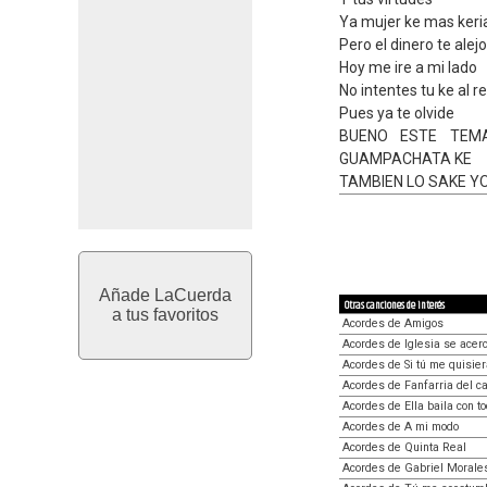
Ya mujer ke mas keri
Pero el dinero te alejo
Hoy me ire a mi lado
No intentes tu ke al r
Pues ya te olvide
BUENO ESTE TEM
GUAMPACHATA KE
TAMBIEN LO SAKE Y
Añade LaCuerda
Otras canciones de interés
a tus favoritos
Acordes de Amigos
Acordes de Iglesia se acerc
Acordes de Si tú me quisie
Acordes de Fanfarria del ca
Acordes de Ella baila con t
Acordes de A mi modo
Acordes de Quinta Real
Acordes de Gabriel Morales -