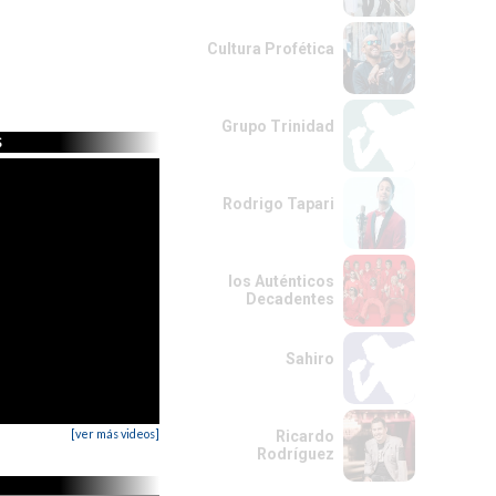
Cultura Profética
Grupo Trinidad
s
Rodrigo Tapari
los Auténticos
Decadentes
Sahiro
[ver más videos]
Ricardo
Rodríguez