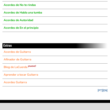
Acordes de No te rindas
Acordes de HabIa una tumba
Acordes de Autoridad
Acordes de En el principio
Extras
Acordes de Guitarra
Afinador de Guitarra
¡nuevo!
Blog de LaCuerda
Aprender a tocar Guitarra
Acordes Guitarra
[PT]
[EN]
©
LaCuerda
.net
·
·
·
aviso legal
privacidad
contacto