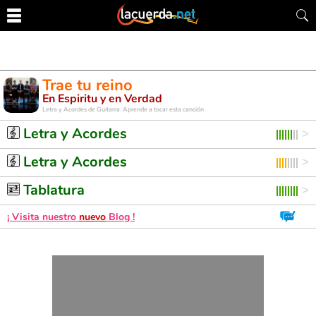
Trae tu reino
En Espiritu y en Verdad
Letra y Acordes de Guitarra. Aprende a tocar esta canción
Letra y Acordes
Letra y Acordes
Tablatura
¡ Visita nuestro
nuevo
Blog !