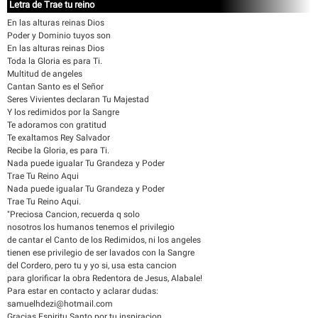
Letra de Trae tu reino
En las alturas reinas Dios
Poder y Dominio tuyos son
En las alturas reinas Dios
Toda la Gloria es para Ti.
Multitud de angeles
Cantan Santo es el Señor
Seres Vivientes declaran Tu Majestad
Y los redimidos por la Sangre
Te adoramos con gratitud
Te exaltamos Rey Salvador
Recibe la Gloria, es para Ti.
Nada puede igualar Tu Grandeza y Poder
Trae Tu Reino Aqui
Nada puede igualar Tu Grandeza y Poder
Trae Tu Reino Aqui.
"Preciosa Cancion, recuerda q solo
nosotros los humanos tenemos el privilegio
de cantar el Canto de los Redimidos, ni los angeles
tienen ese privilegio de ser lavados con la Sangre
del Cordero, pero tu y yo si, usa esta cancion
para glorificar la obra Redentora de Jesus, Alabale!
Para estar en contacto y aclarar dudas:
samuelhdezi@hotmail.com
Gracias Espiritu Santo por tu inspiracion,