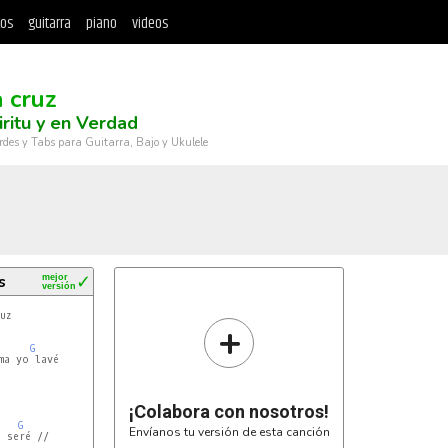
tos
guitarra
piano
videos
a cruz
iritu y en Verdad
rdes y Tabs para Guitarra, Bajo y Ukulele
s
mejor
✓
versión
uz

+
G
ma yo lavé

¡Colabora con nosotros!
G
Envíanos tu versión de esta canción
l seré //