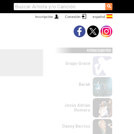
⚲
Inscripción
Conexión
Artistas Sugeridos
Grupo Grace
Barak
Jesús Adrián
Romero
Danny Berríos