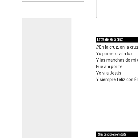
Letra de En la cruz
//En la cruz, en la cru
Yo primero vi la luz
Y las manchas de mi 
Fue ahí por fe
Yo vi a Jesús
Y siempre feliz con Él
Otras canciones de interés