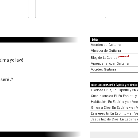
Extras
Acordes de Guitarra
z
Afinador de Guitarra
¡nuevo!
Blog de LaCuerda
alma yo lavé
Aprender a tocar Guitarra
Acordes Guitarra
 seré //
Otras canciones de En Espiritu y en Verdad
Gloriosa Cruz, En Espiritu y en
Cuan bueno es El, En Espiritu y
Habitación, En Espiritu y en Ve
Griten a Dios, En Espiritu y en
Este eres tú, En Espiritu y en V
Jesús hijo de Dios, En Espiritu