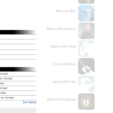
Marcos Witt
Marco Barrientos
Kairos Worship
Coros Unidos
 Verdad
 en Verdad
Averly Morillo
rdad
 Verdad
erdad
 y en Verdad
Música Religiosa
[ver todas]