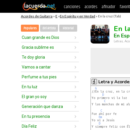
canciones
acordes
afinador
favori
Acordes de Guitarra
»
E
»
En Espiritu y en Verdad
» En la cruz (Tab)
En l
Populares
del Artista
Historial
En Esp
Cuan grande es Dios
Letras, Aco
Gracia sublime es
Te doy gloria
Vamos a cantar
Perfume a tus pies
Letra y Acorde
En tu luz
G
//En la cruz, en la cr
D
El gran yo soy
Yo primero vi la luz

C
Y las manchas de mi al
Generación que danza
C
Fue ahí por fe

En tu presencia
Em
Yo vi a Jesús

D
Día Feliz
Y siempre feliz con É