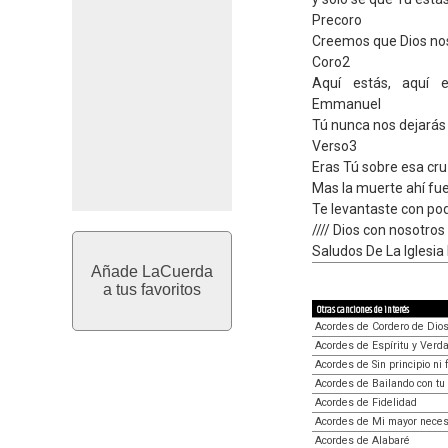
Precoro
Creemos que Dios nos 
Coro2
Aquí estás, aquí 
Emmanuel
Tú nunca nos dejará
Verso3
Eras Tú sobre esa cr
Mas la muerte ahí fue
Te levantaste con pod
//// Dios con nosotros 
Saludos De La Iglesia
Añade LaCuerda
a tus favoritos
Otras canciones de interés
Acordes de Cordero de Dio
Acordes de Espíritu y Verd
Acordes de Sin principio ni f
Acordes de Bailando con t
Acordes de Fidelidad
Acordes de Mi mayor nece
Acordes de Alabaré