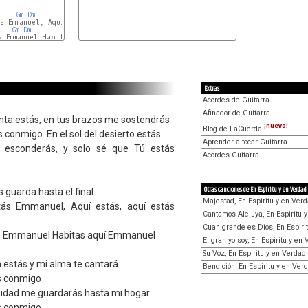
Gm
Dm
Bb
s Emmanuel, Aquí estás, aquí estás Emmanuel

Gm
Dm
                         (
F
-
Gm
-
Dm
 / 
Dm
Am
Bb
)

 Emmanuel Habitas aquí Emmanuel

Extras
Acordes de Guitarra
Afinador de Guitarra
nta estás, en tus brazos me sostendrás
¡nuevo!
Blog de LaCuerda
 conmigo. En el sol del desierto estás
Aprender a tocar Guitarra
esconderás, y solo sé que Tú estás
Acordes Guitarra
Otras canciones de En Espiritu y en Verdad
guarda hasta el final
Majestad, En Espiritu y en Ver
tás Emmanuel, Aquí estás, aquí estás
Cantamos Aleluya, En Espiritu 
Cuan grande es Dios, En Espiri
ás Emmanuel Habitas aquí Emmanuel
El gran yo soy, En Espiritu y en
Su Voz, En Espiritu y en Verdad
a estás y mi alma te cantará
Bendición, En Espiritu y en Ver
ás conmigo
rsidad me guardarás hasta mi hogar
ás conmigo