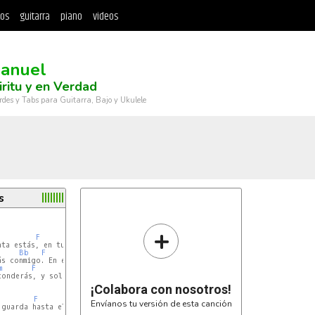
tos
guitarra
piano
videos
anuel
iritu y en Verdad
rdes y Tabs para Guitarra, Bajo y Ukulele
s
+
F
Gm
Dm
ta estás, en tus brazos me sostendrás

Bb
F
Gm
Dm
ás conmigo. En el sol del desierto estás

m
F
Gm
Dm
Bb
conderás, y solo sé que Tú estás conmigo

¡Colabora con nosotros!
F
C
Envíanos tu versión de esta canción
guarda hasta el final
