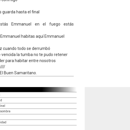
guarda hasta el final
estás Emmanuel en el fuego estás
s Emmanuel habitas aquí Emmanuel
uz cuando todo se derrumbó
 vencida la tumba no te pudo retener
er para habitar entre nosotros
////
 El Buen Samaritano.
s
ad
inal
u sombra
sidad