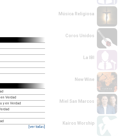
Música Religiosa
Coros Unidos
La IBI
New Wine
dad
y en Verdad
Miel San Marcos
tu y en Verdad
 Verdad
dad
Kairos Worship
[ver todas]