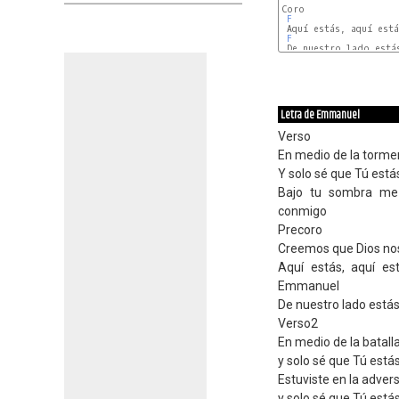
Coro

F
 Aquí estás, aquí está
F
 De nuestro lado estás
Letra de Emmanuel
Verso
En medio de la torme
Y solo sé que Tú estás
Bajo tu sombra me 
conmigo
Precoro
Creemos que Dios nos 
Aquí estás, aquí es
Emmanuel
De nuestro lado est
Verso2
En medio de la batall
y solo sé que Tú est
Estuviste en la adve
y solo sé que Tú est