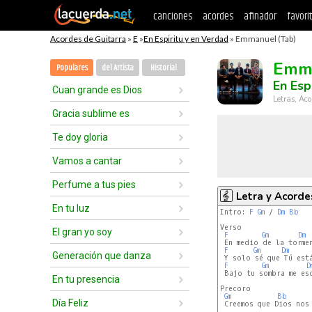
canciones
acordes
afinador
favori
Acordes de Guitarra
»
E
»
En Espiritu y en Verdad
» Emmanuel (Tab)
Emm
Populares
del Artista
Historial
En Esp
Cuan grande es Dios
Letras, Aco
Gracia sublime es
Te doy gloria
Vamos a cantar
Perfume a tus pies
Letra y Acorde
En tu luz
Intro: 
F
Gm
 / 
Dm
Bb
Verso

El gran yo soy
F
Gm
Dm
 En medio de la tormen
F
Gm
Dm
Generación que danza
 Y solo sé que Tú est
F
Gm
D
 Bajo tu sombra me es
En tu presencia
Precoro

Gm
Bb
Día Feliz
 Creemos que Dios nos 