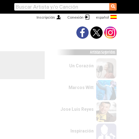
⚲
Inscripción
Conexión
Artistas Sugeridos
Un Corazón
Marcos Witt
Jose Luis Reyes
Inspiración