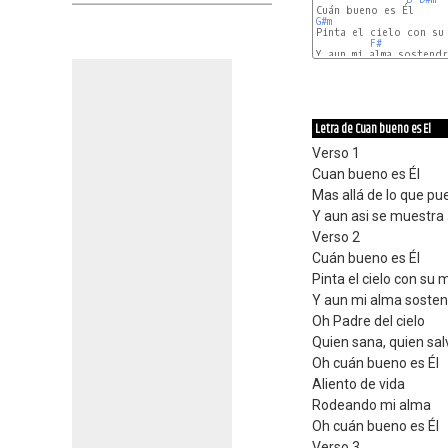
G#m
Pinta el cielo con su 
F#
Y aun mi alma sostendr
Letra de Cuan bueno es El
Verso 1
Cuan bueno es Él
Mas allá de lo que pu
Y aun asi se muestra
Verso 2
Cuán bueno es Él
Pinta el cielo con su
Y aun mi alma soste
Oh Padre del cielo
Quien sana, quien sal
Oh cuán bueno es Él
Aliento de vida
Rodeando mi alma
Oh cuán bueno es Él
Verso 3