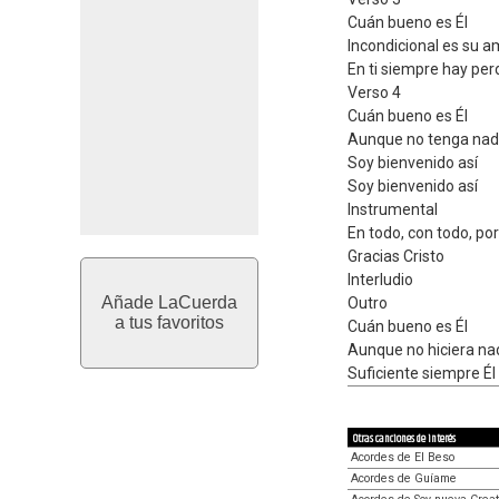
Cuán bueno es Él
Incondicional es su a
En ti siempre hay pe
Verso 4
Cuán bueno es Él
Aunque no tenga nad
Soy bienvenido así
Soy bienvenido así
Instrumental
En todo, con todo, po
Gracias Cristo
Interludio
Añade LaCuerda
Outro
a tus favoritos
Cuán bueno es Él
Aunque no hiciera na
Suficiente siempre Él
Otras canciones de interés
Acordes de El Beso
Acordes de Guíame