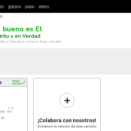
tos
guitarra
piano
videos
b)
 bueno es El
iritu y en Verdad
rdes y Tabs para Guitarra, Bajo y Ukulele
s
mejor
✓
versión
+
E
B
do ver

mi

¡Colabora con nosotros!
Envíanos tu versión de esta canción