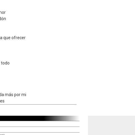
mor
rdón
a que ofrecer
r todo
da más por mi
 es