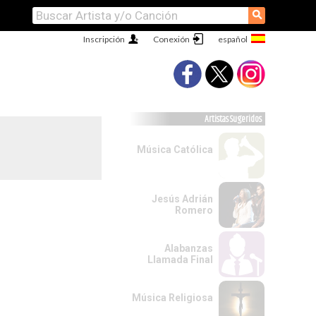
⚲
Inscripción
Conexión
Artistas Sugeridos
Música Católica
Jesús Adrián
Romero
Alabanzas
Llamada Final
Música Religiosa