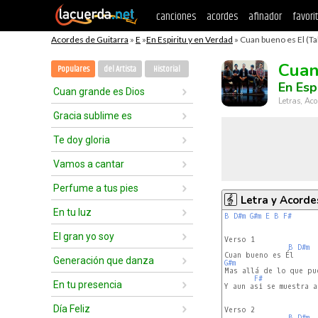
canciones
acordes
afinador
favori
Acordes de Guitarra
»
E
»
En Espiritu y en Verdad
» Cuan bueno es El (Ta
Cuan
Populares
del Artista
Historial
En Esp
Cuan grande es Dios
Letras, Aco
Gracia sublime es
Te doy gloria
Vamos a cantar
Perfume a tus pies
Letra y Acorde
En tu luz
B
D#m
G#m
E
B
F#
El gran yo soy
Verso 1

B
D#m
Generación que danza
G#m
Mas allá de lo que pue
F#
En tu presencia
Y aun asi se muestra a 
Día Feliz
Verso 2

B
D#m