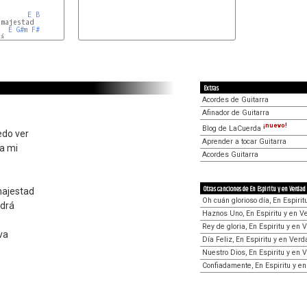
E
B
majestad

E
G#m
F#
á

Extras
Acordes de Guitarra
Afinador de Guitarra
¡nuevo!
Blog de LaCuerda
edo ver
Aprender a tocar Guitarra
 a mi
Acordes Guitarra
Otras canciones de En Espiritu y en Verdad
 majestad
Oh cuán glorioso día, En Espiri
ndrá
Haznos Uno, En Espiritu y en V
Rey de gloria, En Espiritu y en 
va
Día Feliz, En Espiritu y en Verd
Nuestro Dios, En Espiritu y en 
Confiadamente, En Espiritu y e