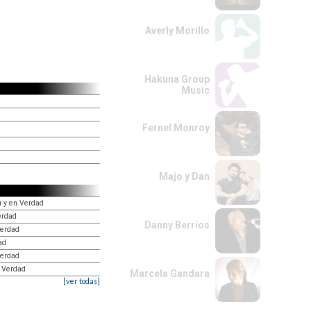
Averly Morillo
Hakuna Group
Music
Fernel Monroy
Majo y Dan
tu y en Verdad
erdad
Danny Berríos
Verdad
ad
Verdad
n Verdad
Marcela Gandara
[ver todas]