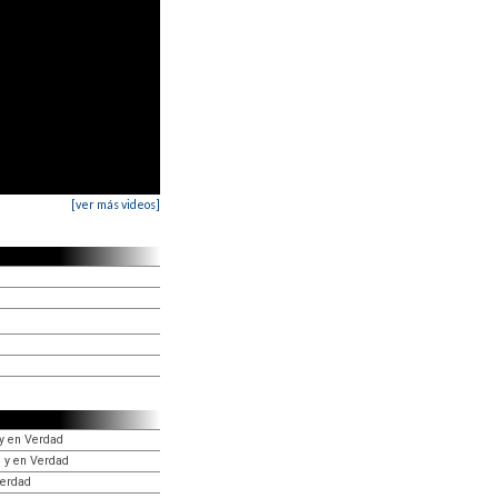
[ver más videos]
 y en Verdad
u y en Verdad
Verdad