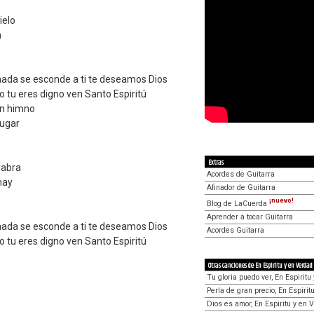
ielo
n
ada se esconde a ti te deseamos Dios
o tu eres digno ven Santo Espiritú
un himno
lugar
Extras
labra
Acordes de Guitarra
hay
Afinador de Guitarra
¡nuevo!
Blog de LaCuerda
Aprender a tocar Guitarra
ada se esconde a ti te deseamos Dios
Acordes Guitarra
o tu eres digno ven Santo Espiritú
Otras canciones de En Espiritu y en Verdad
Tu gloria puedo ver, En Espiritu
Perla de gran precio, En Espirit
Dios es amor, En Espiritu y en 