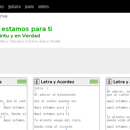
tos
guitarra
piano
videos
(Tab)
 estamos para ti
iritu y en Verdad
rdes y Tabs para Guitarra, Bajo y Ukulele
s
Letra y Acordes
Letra y
Intro  
C
C
C
que al cantar
Que al cantar puedas ver

aquí estamos 
F
C
F
  Aquí estamos para ti

Aqui estamos para ti

aquí estamos 
C
cielo, Dando vida al corazón

Aquí estamos para ti

2
F
C
Tu aliento ve
  Aquí estamos para ti

Tu aliento venga del cielo

dando vida al
Dando vida al corazón

aquí estamos 
F