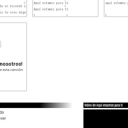
C/E
Aquí estamos para ti

F
aquí estamos 
C
C/E
Aquí estamos para ti

F
lo tu eres digno, Ven santo espíritu

F
G
C
F
 nosotros!
e esta canción
Video de Aquí estamos para ti
ido
 ver