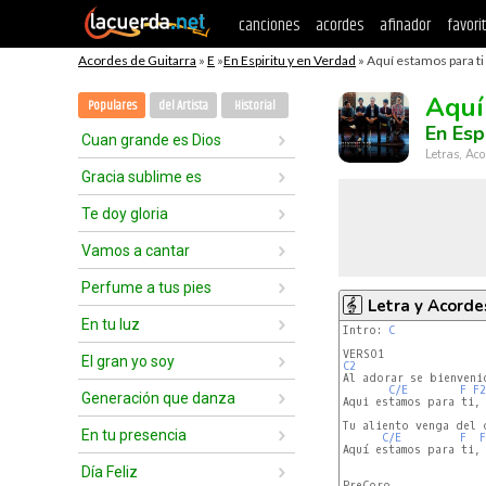
canciones
acordes
afinador
favori
Acordes de Guitarra
»
E
»
En Espiritu y en Verdad
» Aquí estamos para ti 
Aquí
Populares
del Artista
Historial
En Esp
Cuan grande es Dios
Letras, Aco
Gracia sublime es
Te doy gloria
Vamos a cantar
Perfume a tus pies
Letra y Acorde
En tu luz
Intro: 
C
El gran yo soy
C2
C/E
F
F2
Generación que danza
Aqui estamos para ti, 
Tu aliento venga del 
En tu presencia
C/E
F
F
Aquí estamos para ti, 
Día Feliz