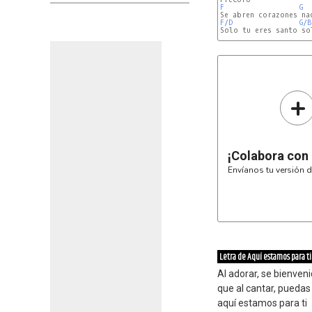
F
G
F/D
G/B
Solo tu eres santo so
+
¡Colabora con
Envíanos tu versión d
Letra de Aquí estamos para ti
Al adorar, se bienven
que al cantar, puedas
aquí estamos para ti