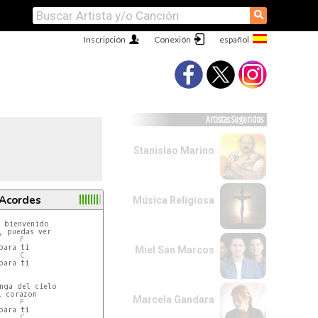
⚲
Inscripción
Conexión
Artistas Sugeridos
Stanislao Marino
 Acordes
Música Religiosa
, puedas ver

F
para ti

Miel San Marcos
C
para ti

nga del cielo

 corazon

Marcela Gandara
F
para ti

C