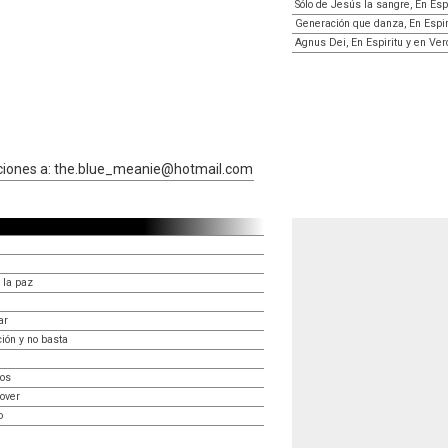
Sólo de Jesús la sangre, En Esp
Generación que danza, En Espir
Agnus Dei, En Espiritu y en Ve
cciones a: the.blue_meanie@hotmail.com
 la paz
ar
ión y no basta
ios
over
o