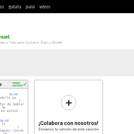
tos
guitarra
piano
videos
uel
rdes y Tabs para Guitarra, Bajo y Ukulele
s
mejor
✓
versión
Dm
-
A#
+
derlo ya

F
tar de hablar

Dm
no volvió

Dm
-
A#
¡Colabora con nosotros!
 Ti

F
Envíanos tu versión de esta canción
lquier rincón

Dm