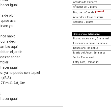
Acordes de Guitarra
 hacer igual
Afinador de Guitarra
¡nuevo!
Blog de LaCuerda
na de olor
Aprender a tocar Guitarra
 quise usar
Acordes Guitarra
sirven ya
Otras canciones de Emmanuel
nca hablo
Hoy no sabes a mí, Emmanuel
odría decir
Enséñame a amar, Emmanuel
cambio aquí
Donaciano, Emmanuel
abitan el jardín
María del Angel, Emmanuel
mpezar andar
Serás, Emmanuel
mbiar
Estoy Loco, Emmanuel
 hacer igual
z, ya no puedo con tu piel
d,(BIS)
 A7 Dm-C-A#, Gm
,
 hacer igual