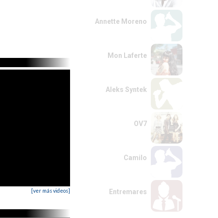
Annette Moreno
Mon Laferte
Aleks Syntek
OV7
Camilo
[ver más videos]
Entremares