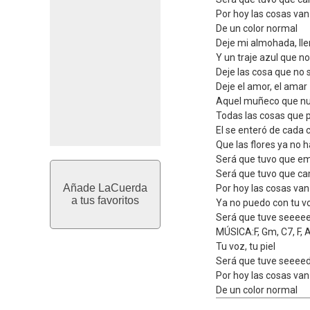
Por hoy las cosas van
De un color normal
Deje mi almohada, lle
Y un traje azul que no
Deje las cosa que no 
Deje el amor, el amar
Aquel muñeco que nu
Todas las cosas que p
El se enteró de cada 
Que las flores ya no h
Será que tuvo que e
Será que tuvo que ca
Añade LaCuerda
Por hoy las cosas van
a tus favoritos
Ya no puedo con tu vo
Será que tuve seeeee
MÚSICA:F, Gm, C7, F,
Tu voz, tu piel
Será que tuve seeeed
Por hoy las cosas van
De un color normal