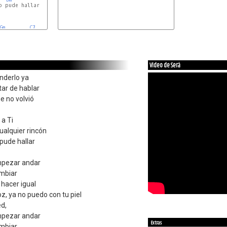
 pude hallar

Gm
C7
Video de Será
nderlo ya
tar de hablar
e no volvió
 a Ti
ualquier rincón
 pude hallar
mpezar andar
mbiar
 hacer igual
z, ya no puedo con tu piel
d,
mpezar andar
Extras
mbiar