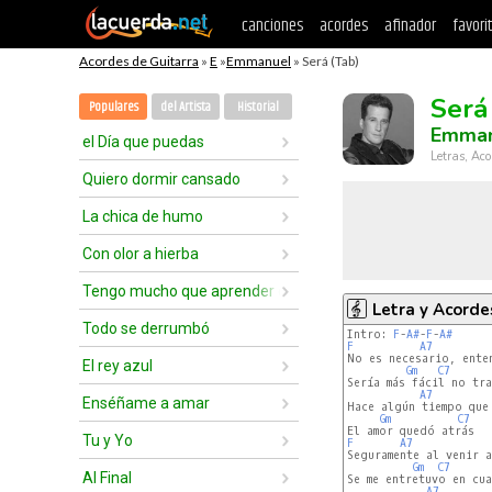
canciones
acordes
afinador
favori
Acordes de Guitarra
»
E
»
Emmanuel
» Será (Tab)
Será
Populares
del Artista
Historial
Emman
el Día que puedas
Letras, Aco
Quiero dormir cansado
La chica de humo
Con olor a hierba
Tengo mucho que aprender de tí
Letra y Acorde
Todo se derrumbó
Intro: 
F
-
A#
-
F
-
A#
F
A7
No es necesario, enten
El rey azul
Gm
C7
Sería más fácil no tra
A7
Enséñame a amar
Hace algún tiempo que 
Gm
C7
Tu y Yo
F
A7
Seguramente al venir a
Gm
C7
Al Final
Se me entretuvo en cua
A7