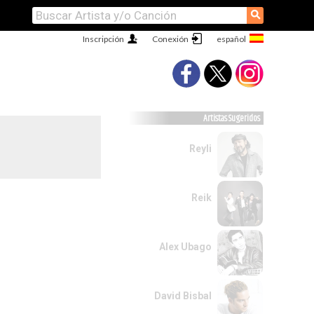
⚲
Inscripción
Conexión
Artistas Sugeridos
Reyli
Reik
Alex Ubago
David Bisbal