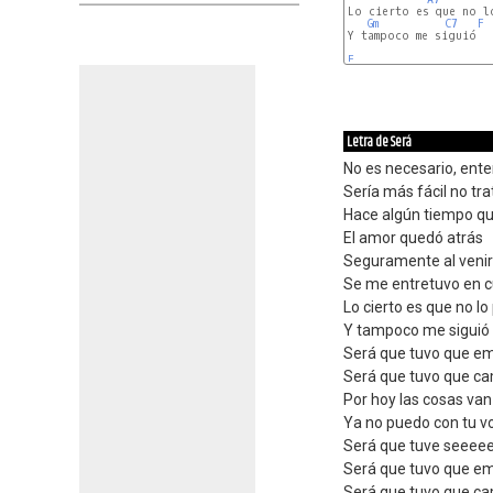
Lo cierto es que no lo
Gm
C7
F
Y tampoco me siguió

F
Letra de Será
No es necesario, ente
Sería más fácil no tra
Hace algún tiempo qu
El amor quedó atrás
Seguramente al venir
Se me entretuvo en c
Lo cierto es que no lo
Y tampoco me siguió
Será que tuvo que e
Será que tuvo que ca
Por hoy las cosas van
Ya no puedo con tu vo
Será que tuve seeeee
Será que tuvo que e
Será que tuvo que ca