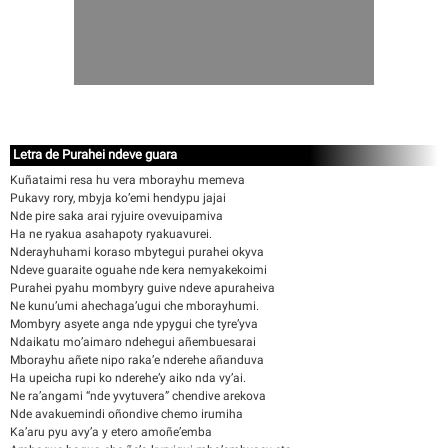
Letra de Purahei ndeve guara
Kuñataimi resa hu vera mborayhu memeva
Pukavy rory, mbyja ko’emi hendypu jajai
Nde pire saka arai ryjuire ovevuipamiva
Ha ne ryakua asahapoty ryakuavurei.
Nderayhuhami koraso mbytegui purahei okyva
Ndeve guaraite oguahe nde kera nemyakekoimi
Purahei pyahu mombyry guive ndeve apuraheiva
Ne kunu’umi ahechaga’ugui che mborayhumi.
Mombyry asyete anga nde ypygui che tyre’yva
Ndaikatu mo’aimaro ndehegui añembuesarai
Mborayhu añete nipo raka’e nderehe añanduva
Ha upeicha rupi ko nderehe’y aiko nda vy’ai.
Ne ra’angami “nde yvytuvera” chendive arekova
Nde avakuemindi oñondive chemo irumiha
Ka’aru pyu avy’a y etero amoñe’emba