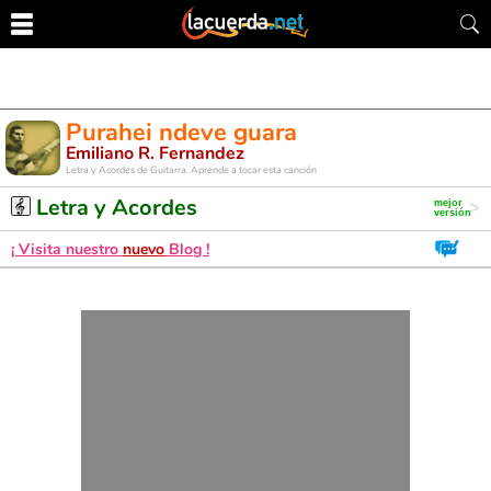
Purahei ndeve guara
Emiliano R. Fernandez
Letra y Acordes de Guitarra. Aprende a tocar esta canción
Letra y Acordes
¡ Visita nuestro
nuevo
Blog !