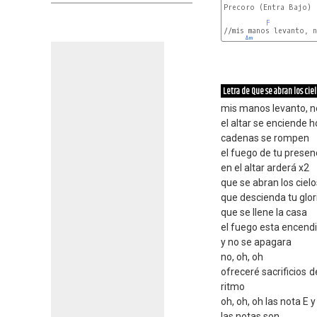
Precoro (Entra Bajo)

F
//mis manos levanto, n
Am
Letra de Que se abran los cie
mis manos levanto, n
el altar se enciende 
cadenas se rompen
el fuego de tu presen
en el altar arderá x2
que se abran los cielo
que descienda tu glor
que se llene la casa
el fuego esta encend
y no se apagara
no, oh, oh
ofreceré sacrificios 
ritmo
oh, oh, oh las nota E y
las notas son