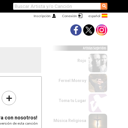
⚲
Inscripción
Conexión
Artistas Sugeridos
Rojo
Fernel Monroy
+
Toma tu Lugar
ra con nosotros!
Música Religiosa
versión de esta canción