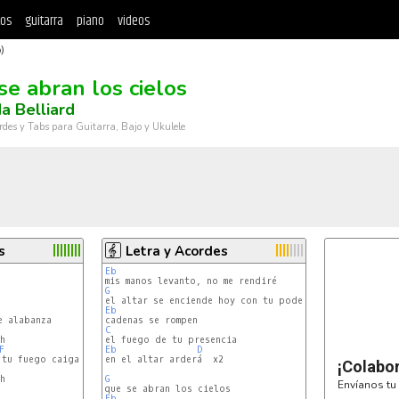
tos
guitarra
piano
videos
)
se abran los cielos
a Belliard
rdes y Tabs para Guitarra, Bajo y Ukulele
s
Letra y Acordes
Eb
G
Eb
 alabanza

C


F
Eb
D
tu fuego caiga

en el altar arderá  x2

¡Colabo


G
Envíanos tu 
Eb