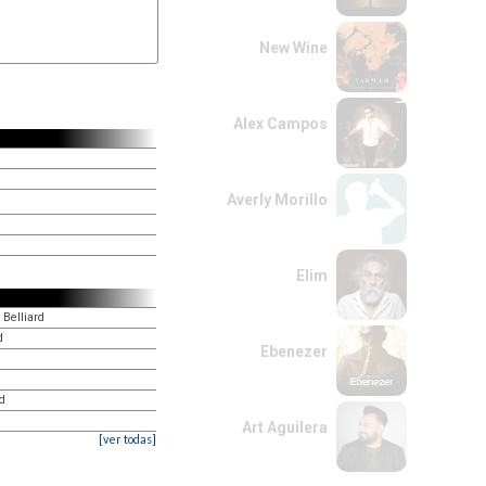
New Wine
Alex Campos
Averly Morillo
Elim
 Belliard
d
Ebenezer
rd
Art Aguilera
[ver todas]