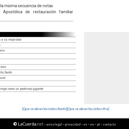
te la misma secuencia de notas
ia Apostólica de restauración familiar
a a su majestad
o
rero
estro
itu Santo
ural
nmigo como un poderoso gigante
[Que se abran los cielos chords]
[Que se abran los cielos cifra]
©
LaCuerda
.net
·
·
·
·
·
·
aviso legal
privacidad
es
en
pt
contacto