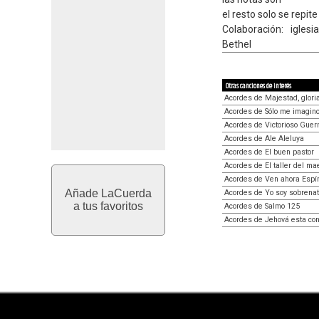
el resto solo se repi
Colaboración: igles
Bethel
Otras canciones de interés
Acordes de Majestad, glori
Acordes de Sólo me imagin
Acordes de Victorioso Guer
Acordes de Ale Aleluya
Acordes de El buen pastor
Acordes de El taller del ma
Acordes de Ven ahora Espír
Añade LaCuerda
Acordes de Yo soy sobrenat
a tus favoritos
Acordes de Salmo 125
Acordes de Jehová esta co