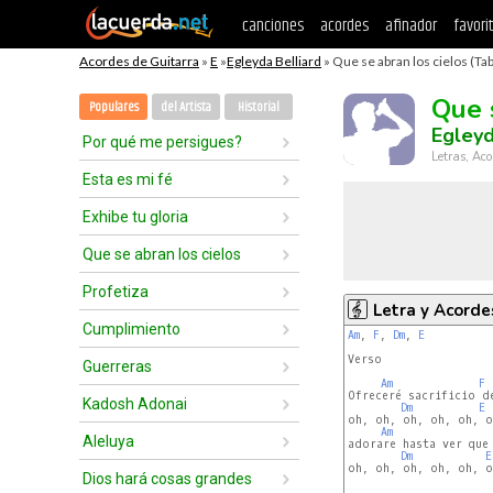
canciones
acordes
afinador
favori
Acordes de Guitarra
»
E
»
Egleyda Belliard
» Que se abran los cielos (Tab
Que 
Populares
del Artista
Historial
Egleyd
Por qué me persigues?
Letras, Aco
Esta es mi fé
Exhibe tu gloria
Que se abran los cielos
Profetiza
Letra y Acorde
Cumplimiento
Am
, 
F
, 
Dm
, 
E
Verso

Guerreras
Am
F
Ofreceré sacrificio de
Kadosh Adonai
Dm
E
oh, oh, oh, oh, oh, oh
Am
Aleluya
adorare hasta ver que 
Dm
E
oh, oh, oh, oh, oh, oh
Dios hará cosas grandes