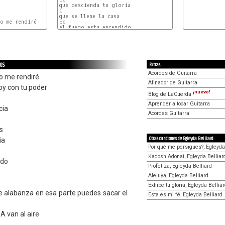
C
o me rendiré

Eb
D
los
Extras
Acordes de Guitarra
o me rendiré
Afinador de Guitarra
hoy con tu poder
¡nuevo!
Blog de LaCuerda
Aprender a tocar Guitarra
cia
Acordes Guitarra
s
Otras canciones de Egleyda Belliard
ia
Por qué me persigues?, Egleyda
Kadosh Adonai, Egleyda Belliar
ido
Profetiza, Egleyda Belliard
Aleluya, Egleyda Belliard
Exhibe tu gloria, Egleyda Bellia
de alabanza en esa parte puedes sacar el
Esta es mi fé, Egleyda Belliard
 A van al aire