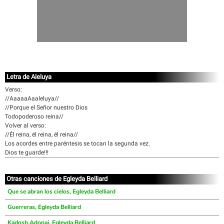
Letra de Aleluya
Verso:
//AaaaaAaaleluya//
//Porque el Señor nuestro Dios
Todopoderoso reina//
Volver al verso:
//Él reina, él reina, él reina//
Los acordes entre paréntesis se tocan la segunda vez.
Dios te guarde!!!
Otras canciones de Egleyda Belliard
Que se abran los cielos, Egleyda Belliard
Guerreras, Egleyda Belliard
Kadosh Adonai, Egleyda Belliard