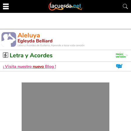
Aleluya
Egleyda Belliard
Letra y Acordes de Guitarra. Aprende a tocar esta canción
Letra y Acordes
¡ Visita nuestro
nuevo
Blog !