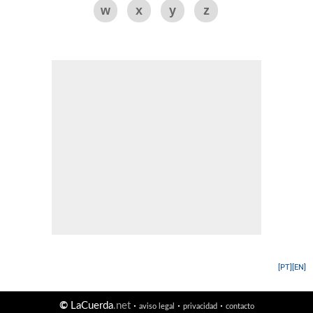
w
x
y
z
[PT]
[EN]
©
LaCuerda
.net
·
·
·
aviso legal
privacidad
contacto