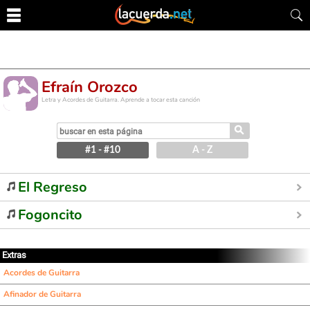
Efraín Orozco
Letra y Acordes de Guitarra. Aprende a tocar esta canción
⚲
#1 - #10
A - Z
El Regreso
Fogoncito
Extras
Acordes de Guitarra
Afinador de Guitarra