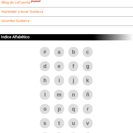
¡nuevo!
Blog de LaCuerda
Aprender a tocar Guitarra
Acordes Guitarra
Indice Alfabético
#
a
b
c
d
e
f
g
h
i
j
k
l
m
n
ñ
o
p
q
r
s
t
u
v