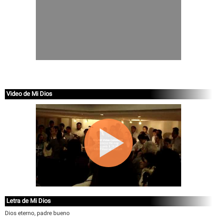
Video de Mi Dios
Letra de Mi Dios
Dios eterno, padre bueno