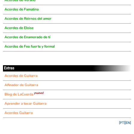
Acordes de Verano
Acordes de Famatina
Acordes de Reirnos del amor
Acordes de Eloise
Acordes de Enamorado de tí
Acordes de Feo fuerte y formal
Extras
Acordes de Guitarra
Afinador de Guitarra
¡nuevo!
Blog de LaCuerda
Aprender a tocar Guitarra
Acordes Guitarra
[PT]
[EN]