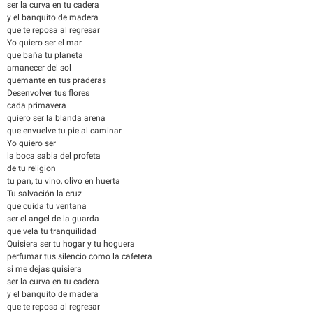
ser la curva en tu cadera
y el banquito de madera
que te reposa al regresar
Yo quiero ser el mar
que baña tu planeta
amanecer del sol
quemante en tus praderas
Desenvolver tus flores
cada primavera
quiero ser la blanda arena
que envuelve tu pie al caminar
Yo quiero ser
la boca sabia del profeta
de tu religion
tu pan, tu vino, olivo en huerta
Tu salvación la cruz
que cuida tu ventana
ser el angel de la guarda
que vela tu tranquilidad
Quisiera ser tu hogar y tu hoguera
perfumar tus silencio como la cafetera
si me dejas quisiera
ser la curva en tu cadera
y el banquito de madera
que te reposa al regresar