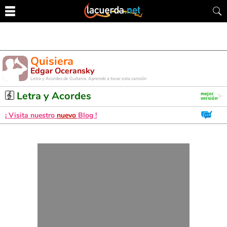
Quisiera
Edgar Oceransky
Letra y Acordes de Guitarra. Aprende a tocar esta canción
Letra y Acordes
¡ Visita nuestro
nuevo
Blog !