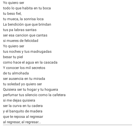
Yo quiero ser
todo lo que habita en tu boca
tu beso fiel,
tu mueca, la sonrisa loca
La bendición que que brindan
tus pa labras santas
ser esa cancion que cantas
si mueres de felicidad
Yo quiero ser
tus noches y tus madrugadas
besar tu piel
como hace el agua en la cascada
Y conocer los mil secretos
de tu almohada
ser ausencia en tu mirada
tu soledad yo quiero ser
Quisiera ser tu hogar y tu hoguera
perfumar tus silencio como la cafetera
si me dejas quisiera
ser la curva en tu cadera
y el banquito de madera
que te reposa al regresar
al regresar, al regresar...