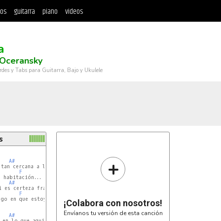
tos
guitarra
piano
videos
a
 Oceransky
rdes y Tabs para Guitarra, Bajo y Ukulele
s
+
A#
Dm
tan cercana a lo que en mi eres hoy

F
 habitación...

A#
Dm
 es certeza franca en el amor

F
go en que estoy yo

¡Colabora con nosotros!
Envíanos tu versión de esta canción
A#
Dm
 en lo que aqui va a suceder
