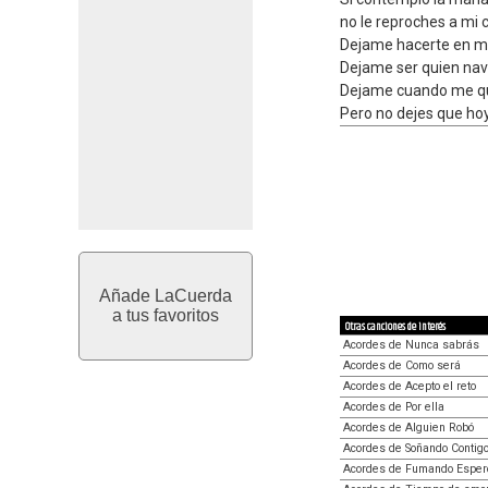
no le reproches a mi c
Dejame hacerte en mi
Dejame ser quien na
Dejame cuando me qu
Pero no dejes que hoy
Añade LaCuerda
a tus favoritos
Otras canciones de interés
Acordes de Nunca sabrás
Acordes de Como será
Acordes de Acepto el reto
Acordes de Por ella
Acordes de Alguien Robó
Acordes de Soñando Contig
Acordes de Fumando Esper