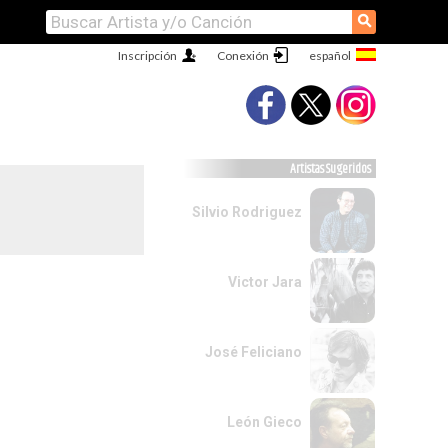
⚲
Inscripción
Conexión
Artistas Sugeridos
Silvio Rodriguez
Victor Jara
José Feliciano
León Gieco