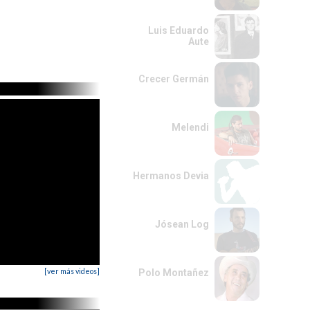
Luis Eduardo
Aute
Crecer Germán
Melendi
Hermanos Devia
Jósean Log
[ver más videos]
Polo Montañez