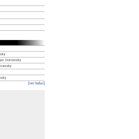
nsky
dgar Oceransky
ceransky
ansky
[ver todas]