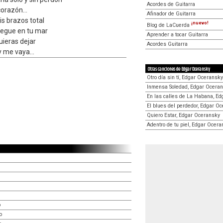
Acordes de Guitarra
orazón...
Afinador de Guitarra
s brazos total
¡nuevo!
Blog de LaCuerda
vegue en tu mar
Aprender a tocar Guitarra
ieras dejar
Acordes Guitarra
 me vaya...
Otras canciones de Edgar Oceransky
Otro día sin tí, Edgar Oceransky
Inmensa Soledad, Edgar Ocera
En las calles de La Habana, E
El blues del perdedor, Edgar O
Quiero Estar, Edgar Oceransky
Adentro de tu piel, Edgar Ocer
o
o