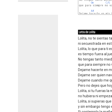
Gm
C/G
que para siempre no va
A#
Dejame hacerte en mis 
A#
Letra de Lolita
Lolita, no te sientas 
ni secuestrada en esta
Lolita, lo que para ti
es tiempo fuera al ju
No tengas tanto miedo
que para siempre no 
Dejame hacerte en mi
Dejame ser quien na
Dejame cuando me qu
Pero no dejes que ho
Lolita, si tu fueras la
no hubiera ni empeza
Lolita, si supieras qu
y sin embargo tengo e
Si contemplo la maña