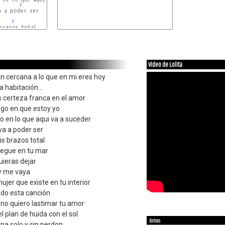
F
 a poder ser

F
brazos total

F
Video de Lolita
tan cercana a lo que en mi eres hoy
 habitación...
 es certeza franca en el amor
ego en que estoy yo
 en lo que aqui va a suceder
va a poder ser
s brazos total
vegue en tu mar
ieras dejar
y me vaya
 mujer que existe en tu interior
do esta canción
e no quiero lastimar tu amor
l plan de huida con el sol
Extras
na solo y sin perdon