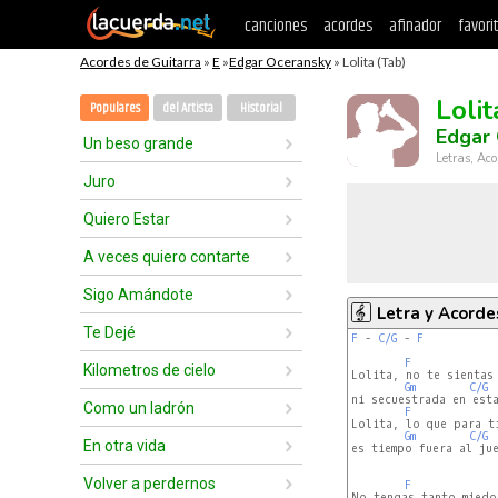
canciones
acordes
afinador
favori
Acordes de Guitarra
»
E
»
Edgar Oceransky
» Lolita (Tab)
Lolit
Populares
del Artista
Historial
Edgar
Un beso grande
Letras, Aco
Juro
Quiero Estar
A veces quiero contarte
Sigo Amándote
Letra y Acorde
Te Dejé
F
 - 
C/G
 - 
F
F
Kilometros de cielo
Lolita, no te sientas 
Gm
C/G
ni secuestrada en esta
Como un ladrón
F
Lolita, lo que para ti
Gm
C/G
En otra vida
es tiempo fuera al jue
Volver a perdernos
F
No tengas tanto miedo