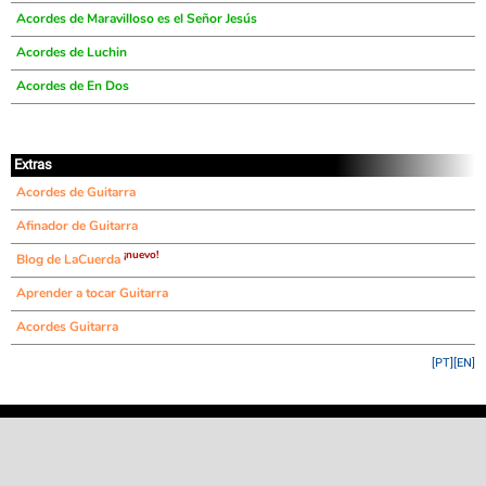
Acordes de Maravilloso es el Señor Jesús
Acordes de Luchin
Acordes de En Dos
Extras
Acordes de Guitarra
Afinador de Guitarra
¡nuevo!
Blog de LaCuerda
Aprender a tocar Guitarra
Acordes Guitarra
[PT]
[EN]
©
LaCuerda
.net
·
·
·
aviso legal
privacidad
contacto