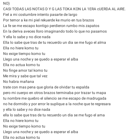
NO)
CASI TODAS LAS NOTAS D Y G LAS TOKA KON LA 1ERA cUERDA AL AIRE.
Fiel a mi costumbre intento pasarte de largo
Por temor a ke mi piel rekuerde ke murio en tus brazos
La fe se me escapo kontigo perdieron rumbo mis zapatos
En la deriva aveces lloro imaginando todo lo que no pasamos
Y ella lo sabe y no dice nada
Ella lo sabe que tras de tu recuerdo un dia se me fugo el alma
Ella no hiere komo tu
No exige tiempo komo tu
Llego una noche y se quedo a esperar el alba
Ella no actua komo tu
No finge amor tal komo tu
Me mira y sabe que tal vez
No habra mañana
trate con mas pena que gloria de olvidar tu espalda
pero mi cuerpo en otros brazos terminaba por trazar tu mapa
tu nombre me quebro el silencio se me escapo de madrugada
no he dormido y por error le suplique a la noche que te regresara
y ella lo sabe y no dice nada
ella lo sabe que tras de tu recuerdo un dia se me fugo el ama
Ella no hiere komo tu
No exige tiempo komo tu
Llego una noche y se quedo a esperar el alba
Ella no actua komo tu