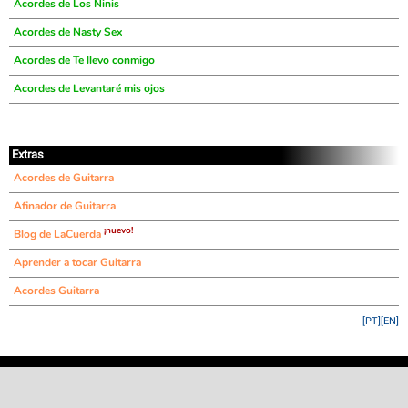
Acordes de Los Ninis
Acordes de Nasty Sex
Acordes de Te llevo conmigo
Acordes de Levantaré mis ojos
Extras
Acordes de Guitarra
Afinador de Guitarra
¡nuevo!
Blog de LaCuerda
Aprender a tocar Guitarra
Acordes Guitarra
[PT]
[EN]
©
LaCuerda
.net
·
·
·
aviso legal
privacidad
contacto