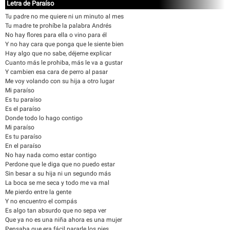
Letra de Paraíso
Tu padre no me quiere ni un minuto al mes
Tu madre te prohíbe la palabra Andrés
No hay flores para ella o vino para él
Y no hay cara que ponga que le siente bien
Hay algo que no sabe, déjeme explicar
Cuanto más le prohiba, más le va a gustar
Y cambien esa cara de perro al pasar
Me voy volando con su hija a otro lugar
Mi paraíso
Es tu paraíso
Es el paraíso
Donde todo lo hago contigo
Mi paraíso
Es tu paraíso
En el paraíso
No hay nada como estar contigo
Perdone que le diga que no puedo estar
Sin besar a su hija ni un segundo más
La boca se me seca y todo me va mal
Me pierdo entre la gente
Y no encuentro el compás
Es algo tan absurdo que no sepa ver
Que ya no es una niña ahora es una mujer
Pensaba que era fácil pararle los pies