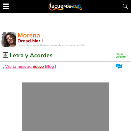
Morena
Dread Mar I
Letra y Acordes de Guitarra. Aprende a tocar esta canción
Letra y Acordes
¡ Visita nuestro
nuevo
Blog !