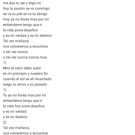
me das tu ser y digo no
hoy la pasión se va conmigo
se va tu piel se va tu abrigo
Hoy ya no llores mas por mi
entiendeme tengo que ir
la vida pone desafíos
y es mi verdad y es mi destino
Tal vez mañana
nos volveremos a encontrar
o tal vez nunca
o tal vez nunca nunca mas
1)
Miro el valor debo subir
es mi principio y nuestro fin
cuando el sol se ah levantado
luego tu amor, y yo pasado
1)
Tu ya no llores mas por mi
entiendeme tengo que ir
la vida hoy pone desafios
y es mi verdad
y es mi destino
2)
Tal vez mañana,
nos volveremos a encontrar