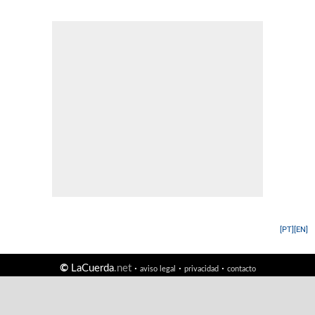
[PT]
[EN]
©
LaCuerda
.net
·
·
·
aviso legal
privacidad
contacto