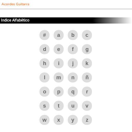
Acordes Guitarra
Indice Alfabético
#
a
b
c
d
e
f
g
h
i
j
k
l
m
n
ñ
o
p
q
r
s
t
u
v
w
x
y
z