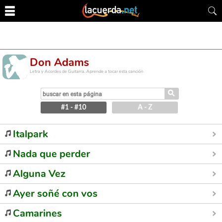
Don Adams
Letra y Acordes de Guitarra. Aprende a tocar esta canción
⚲
#1 - #10
A - Z
Italpark
Nada que perder
Alguna Vez
Ayer soñé con vos
Camarines