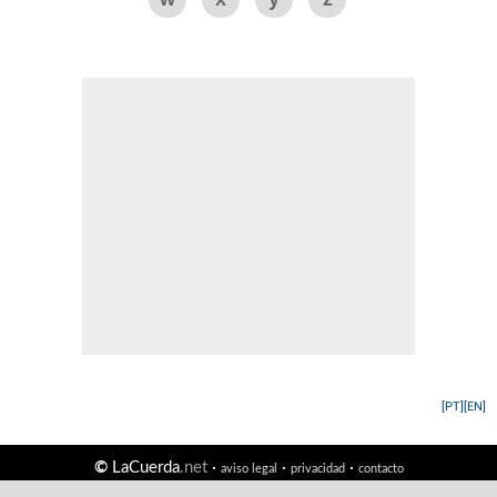
[PT]
[EN]
©
LaCuerda
.net
·
·
·
aviso legal
privacidad
contacto