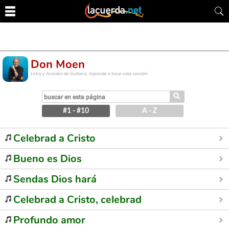
Don Moen
Letra y Acordes de Guitarra. Aprende a tocar esta canción
⚲
#1 - #10
A - Z
Celebrad a Cristo
Bueno es Dios
Sendas Dios hará
Celebrad a Cristo, celebrad
Profundo amor