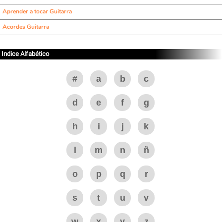
Aprender a tocar Guitarra
Acordes Guitarra
Indice Alfabético
#
a
b
c
d
e
f
g
h
i
j
k
l
m
n
ñ
o
p
q
r
s
t
u
v
w
x
y
z