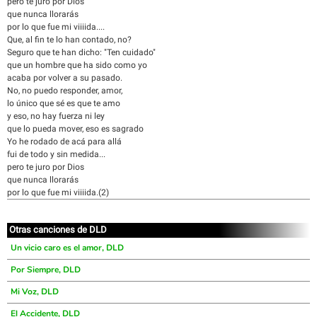
pero te juro por Dios
que nunca llorarás
por lo que fue mi viiiida....
Que, al fin te lo han contado, no?
Seguro que te han dicho: "Ten cuidado"
que un hombre que ha sido como yo
acaba por volver a su pasado.
No, no puedo responder, amor,
lo único que sé es que te amo
y eso, no hay fuerza ni ley
que lo pueda mover, eso es sagrado
Yo he rodado de acá para allá
fui de todo y sin medida...
pero te juro por Dios
que nunca llorarás
por lo que fue mi viiiida.(2)
Otras canciones de DLD
Un vicio caro es el amor, DLD
Por Siempre, DLD
Mi Voz, DLD
El Accidente, DLD