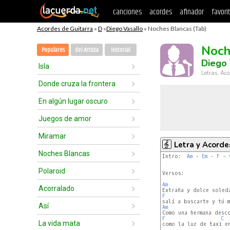
canciones
acordes
afinador
favori
Acordes de Guitarra
»
D
»
Diego Vasallo
» Noches Blancas (Tab)
Noch
Populares
del Artista
Historial
Diego 
Isla
Letras, Aco
Donde cruza la frontera
En algún lugar oscuro
Juegos de amor
Miramar
Letra y Acorde
Noches Blancas
Intro:  
Am
 - 
Em
 - 
F
 - 
Polaroid
Versos:

Am
Acorralado
F
Así
Am
F
C
La vida mata
como la luz de taxi en