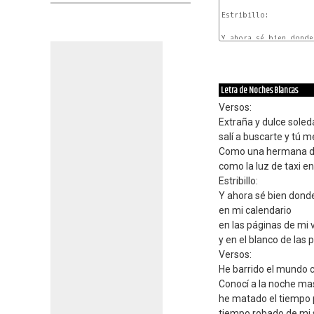
Estribillo:

Y ahora sé bien donde 
Am
Dm
Letra de Noches Blancas
Versos:
Extraña y dulce soled
salí a buscarte y tú 
Como una hermana d
como la luz de taxi e
Estribillo:
Y ahora sé bien dond
en mi calendario
en las páginas de mi 
y en el blanco de las
Versos:
He barrido el mundo 
Conocí a la noche mas
he matado el tiempo 
tiempo robado de mi