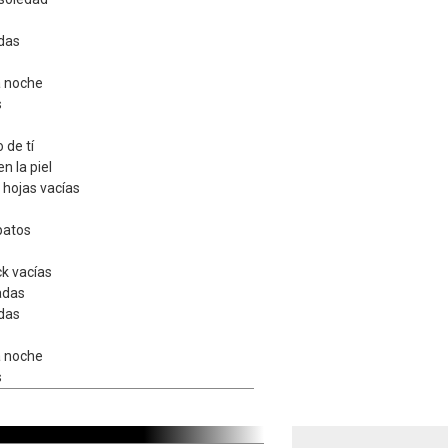
das
a noche
s
 de tí
n la piel
e hojas vacías
patos
ck vacías
adas
das
a noche
s