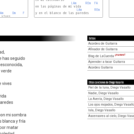
LAm
REm
FA
en las páginas de mi vida

LAm
REm
FA
LAm
Am
Dm
F
y en el blanco de las paredes

vives

F
MIm
FA
Extras
Acordes de Guitarra
Afinador de Guitarra
ad,
¡nuevo!
Blog de LaCuerda
me has seguido
Aprender a tocar Guitarra
esconocida,
Acordes Guitarra
n verde
Otras canciones de Diego Vasallo
e vives
Piel de la luna, Diego Vasallo
Nadie, Diego Vasallo
vida
La Avería, Diego Vasallo
 paredes
Los ojos mojados, Diego Vasall
Isla, Diego Vasallo
con mi sombra
Ascensores al cielo, Diego Vasa
 blanca y fría
por matar
 soledad