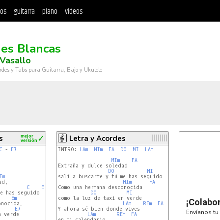
tos
guitarra
piano
videos
es Blancas
Vasallo
rdes y Tabs para Guitarra, Bajo y Ukulele
s
mejor
✓
Letra y Acordes
versión
C
 - 
E7
INTRO: 
LAm
MIm
FA
DO
MI
LAm
MIm
FA
Extraña y dulce soledad

DO
MI
LAm
Em
salí a buscarte y tú me has seguido

MIm
FA
C
E7
Como una hermana desconocida

DO
MI
Em
como la luz de taxi en verde

¡Colabo
LAm
REm
FA
E7
Y ahora sé bien donde vives

Envíanos tu 
 verde

LAm
REm
FA
en mi calendario
