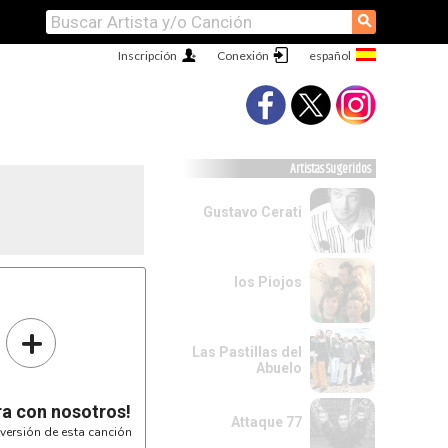
⚲
Inscripción
Conexión
Artistas Sugeridos
Gustavo Cerati
los Piojos
+
Las Pastillas del
Abuelo
ra con nosotros!
Attaque 77
versión de esta canción