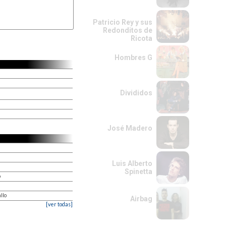
Patricio Rey y sus
Redonditos de
Ricota
Hombres G
Divididos
José Madero
Luis Alberto
Spinetta
o
llo
Airbag
[ver todas]