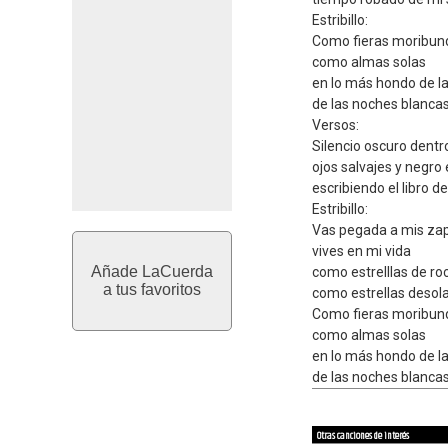
Estribillo:
Como fieras moribun
como almas solas
en lo más hondo de l
de las noches blanca
Versos:
Silencio oscuro dentro
ojos salvajes y negro e
escribiendo el libro d
Estribillo:
Vas pegada a mis za
vives en mi vida
Añade LaCuerda
como estrelllas de ro
a tus favoritos
como estrellas desol
Como fieras moribun
como almas solas
en lo más hondo de l
de las noches blanca
Otras canciones de interés