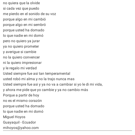
no quiera que la olvide
si cada vez que puedo
me pierdo en el sonido de su voz
porque algo en mi cambió
porque algo en mi sembró
porque usted ha domado
lo que nadie en mi domó
pero no quiero ya jurar
ya no quiero prometer
y averigue si cambie
no la quiero convencer
ni la quiero impresionar
y le regalo mi verdad
Usted siempre fue asi tan temperamental
usted robó mi alma y no la trajo nunca mas
Usted siempre fue asi y ya no va a cambiar si yo le di mi vida,
y ahora me pide que yo cambie y ya no cambio más
Porque a partir de hoy
no es el mismo corazón
porque usted ha domado
lo que nadie en mi domó
Miguel Hoyos
Guayaquil - Ecuador
mihoyos@yahoo.com