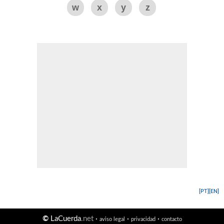
w
x
y
z
[PT]
[EN]
©
LaCuerda
.net
·
·
·
aviso legal
privacidad
contacto