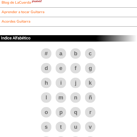
¡nuevo!
Blog de LaCuerda
Aprender a tocar Guitarra
Acordes Guitarra
Indice Alfabético
#
a
b
c
d
e
f
g
h
i
j
k
l
m
n
ñ
o
p
q
r
s
t
u
v