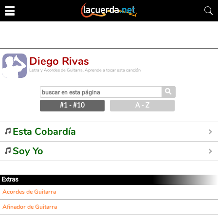
Diego Rivas
Letra y Acordes de Guitarra. Aprende a tocar esta canción
⚲
#1 - #10
A - Z
Esta Cobardía
Soy Yo
Extras
Acordes de Guitarra
Afinador de Guitarra