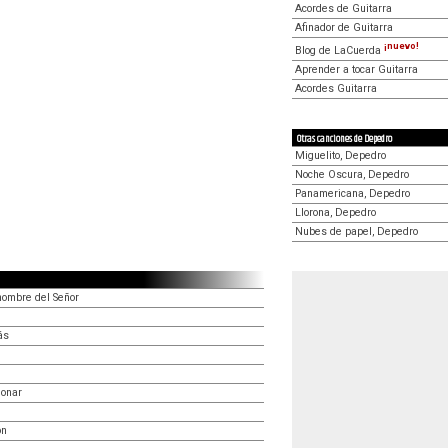
Acordes de Guitarra
Afinador de Guitarra
¡nuevo!
Blog de LaCuerda
Aprender a tocar Guitarra
Acordes Guitarra
Otras canciones de Depedro
Miguelito, Depedro
Noche Oscura, Depedro
Panamericana, Depedro
Llorona, Depedro
Nubes de papel, Depedro
nombre del Señor
ás
donar
ón