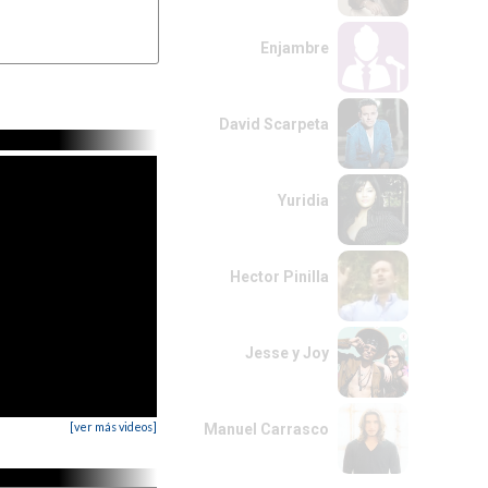
Bis]

Enjambre
David Scarpeta
Yuridia
Hector Pinilla
Jesse y Joy
[ver más videos]
Manuel Carrasco