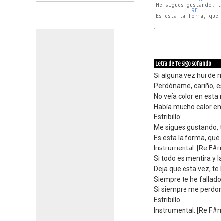
Me sigues gustando, t
RE
Es esta la forma, que
Letra de Te sigo soñando
Si alguna vez hui de 
Perdóname, cariño, e
No veía color en est
Había mucho calor en 
Estribillo:
Me sigues gustando, 
Es esta la forma, que 
Instrumental: [Re F#
Si todo es mentira y 
Deja que esta vez, te
Siempre te he fallado
Si siempre me perdo
Estribillo
Instrumental: [Re F#