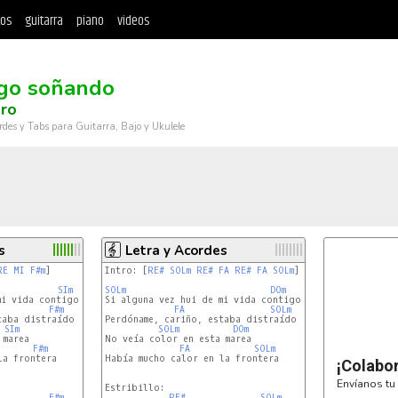
tos
guitarra
piano
videos
igo soñando
ro
rdes y Tabs para Guitarra, Bajo y Ukulele
s
Letra y Acordes
RE
MI
F#m
]

Intro: [
RE#
SOLm
RE#
FA
RE#
FA
SOLm
]

SIm
SOLm
DOm
i vida contigo

Si alguna vez hui de mi vida contigo

F#m
FA
SOLm
aba distraído

Perdóname, cariño, estaba distraído

SIm
SOLm
DOm
marea

No veía color en esta marea

F#m
FA
SOLm
a frontera

Había mucho calor en la frontera

¡Colabo
Envíanos tu 
Estribillo:

F#m
RE#
SOLm