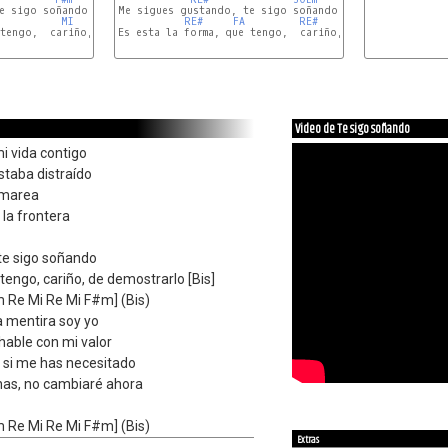
e sigo soñando

Me sigues gustando, te sigo soñando

MI
F#m
RE#
FA
RE#
FA
SOLm
 tengo,  cariño, de demostrarlo [Bis]

Es esta la forma, que tengo,  cariño, de demostrarlo [
Video de Te sigo soñando
mi vida contigo
staba distraído
a marea
la frontera
te sigo soñando
tengo, cariño, de demostrarlo [Bis]
m Re Mi Re Mi F#m] (Bis)
la mentira soy yo
 hable con mi valor
 si me has necesitado
nas, no cambiaré ahora
m Re Mi Re Mi F#m] (Bis)
Extras