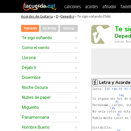
canciones
acordes
afinador
favori
Acordes de Guitarra
»
D
»
Depedro
» Te sigo soñando (Tab)
Te s
Populares
del Artista
Historial
Deped
Te sigo soñando
Letras, Aco
Como el viento
Llorona
Déjalo Ir
Diciembre
Letra y Acorde
Noche Oscura
Intro: [
RE
F#m
RE
MI
F#m
Nubes de papel
Si alguna vez hui de m
MI
Perdóname, cariño, est
Miguelito
F#m
No veía color en esta 
MI
Panamericana
Había mucho calor en l
Hombre Bueno
Estribillo:

RE