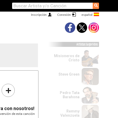
⚲
Inscripción
Conexión
Artistas Sugeridos
Misioneros de
Cristo
Steve Green
+
Pedro Tata
Barahona
ra con nosotros!
Remmy
versión de esta canción
Valenzuela