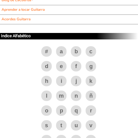
Blog de LaCuerda
Aprender a tocar Guitarra
Acordes Guitarra
Indice Alfabético
#
a
b
c
d
e
f
g
h
i
j
k
l
m
n
ñ
o
p
q
r
s
t
u
v