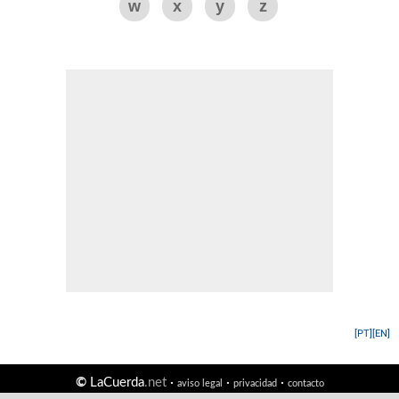
w
x
y
z
[PT]
[EN]
©
LaCuerda
.net
·
·
·
aviso legal
privacidad
contacto