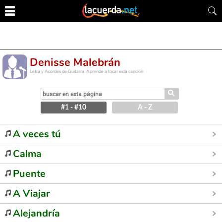
Denisse Malebrán
Letra y Acordes de Guitarra. Aprende a tocar esta canción
⚲
#1 - #10
A - Z
A veces tú
Calma
Puente
A Viajar
Alejandría