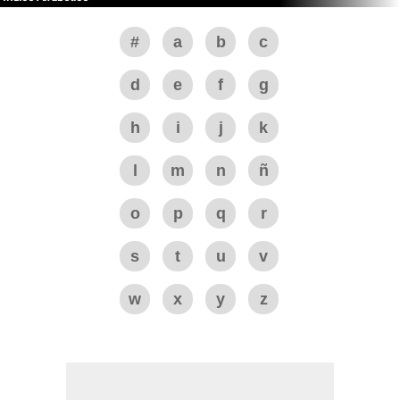
#
a
b
c
d
e
f
g
h
i
j
k
l
m
n
ñ
o
p
q
r
s
t
u
v
w
x
y
z