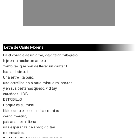
Letra de Carita Morena
En el cordaje de un arpa, viejo telar milagrero
teje en la noche un arpero
zambitas que han de llevar un cantar I
hasta el cielo. I
Una estrellita bajó,
una estrellita bajó para mirar a mi amada
y en sus pestañas quedó, viditay, I
enredada. I BIS
ESTRIBILLO
Porque es su mirar
tibio como el sol de mis serranías
carita morena,
paisana de mi tierra
una esperanza de amor, viditay,
me encadena.