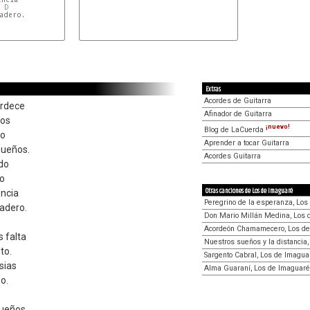
D
dero.

Extras
Acordes de Guitarra
ardece
Afinador de Guitarra
ros
¡nuevo!
Blog de LaCuerda
ro
Aprender a tocar Guitarra
sueños.
Acordes Guitarra
ado
ro
Otras canciones de Los de Imaguaré
encia
Peregrino de la esperanza, Los
dadero.
Don Mario Millán Medina, Los 
Acordeón Chamamecero, Los de
 falta
Nuestros sueños y la distancia
to.
Sargento Cabral, Los de Imagua
sias
Alma Guaraní, Los de Imaguaré
o.
sueños