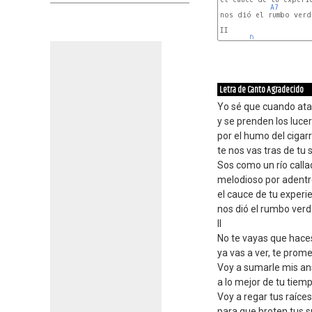
A7
nos dió el rumbo verda
II

D
Letra de Canto Agradecido
Yo sé que cuando at
y se prenden los luce
por el humo del cigar
te nos vas tras de tu 
Sos como un río call
melodioso por adent
el cauce de tu experi
nos dió el rumbo ver
II
No te vayas que haces
ya vas a ver, te prome
Voy a sumarle mis an
a lo mejor de tu tiemp
Voy a regar tus raíces
para que broten tus 