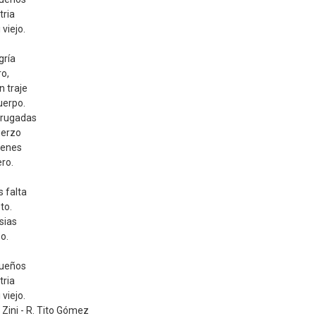
tria
viejo.
gría
ro,
n traje
cuerpo.
drugadas
uerzo
tienes
ro.
 falta
to.
sias
o.
sueños
tria
viejo.
 Zini - R. Tito Gómez