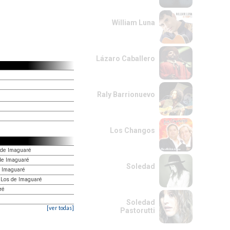
William Luna
Lázaro Caballero
Raly Barrionuevo
Los Changos
 de Imaguaré
de Imaguaré
Soledad
 Imaguaré
, Los de Imaguaré
ré
Soledad
[ver todas]
Pastorutti