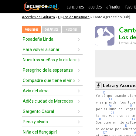
canciones
acordes
afinador
favori
Acordes de Guitarra
»
D
»
Los de Imaguaré
» Canto Agradecido (Tab)
Cant
Populares
del Artista
Historial
Los d
Posadeña Linda
Letras, Aco
Para volver a soñar
Nuestros sueños y la distancia
Peregrino de la esperanza
Compadre que tiene el vino
Letra y Acorde
Avío del alma
D
Yo sé que cuando atard
A7
D
Adiós ciudad de Mercedes
y se prenden los lucer
Am
B
por el humo del cigarr
Sargento Cabral
B7
te nos vas tras de tu 
Gm
A7
Pena y olvido
Sos como un río callad
D
melodioso por adentro
Niña del ñangápirí
E7
A
el cauce de tu experie