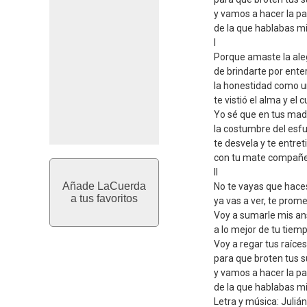
y vamos a hacer la pa
de la que hablabas mi 
I
Porque amaste la ale
de brindarte por ente
la honestidad como u
te vistió el alma y el 
Yo sé que en tus ma
la costumbre del esf
te desvela y te entre
con tu mate compañe
II
Añade LaCuerda
No te vayas que haces
a tus favoritos
ya vas a ver, te prome
Voy a sumarle mis an
a lo mejor de tu tiemp
Voy a regar tus raíces
para que broten tus 
y vamos a hacer la pa
de la que hablabas mi 
Letra y música: Julián