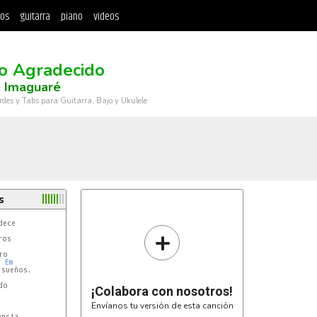
tos
guitarra
piano
videos
o Agradecido
e Imaguaré
rdes y Tabs para Guitarra, Bajo y Ukulele
s
ece

+
os

o

Em
sueños.

o

¡Colabora con nosotros!


Envíanos tu versión de esta canción
ncia
