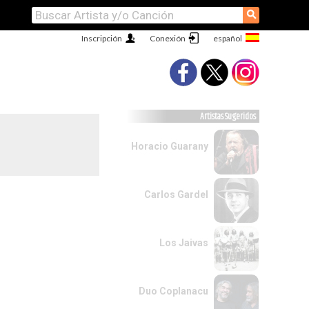
⚲
Inscripción
Conexión
Artistas Sugeridos
Horacio Guarany
Carlos Gardel
Los Jaivas
Duo Coplanacu