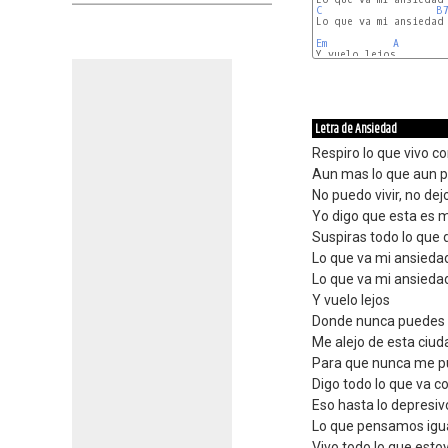
C
B
Lo que va mi ansiedad

Em
A
Y vuelo lejos

C
Letra de Ansiedad
Respiro lo que vivo c
Aun mas lo que aun p
No puedo vivir, no dej
Yo digo que esta es m
Suspiras todo lo que 
Lo que va mi ansieda
Lo que va mi ansieda
Y vuelo lejos
Donde nunca puedes 
Me alejo de esta ciud
Para que nunca me p
Digo todo lo que va 
Eso hasta lo depresiv
Lo que pensamos igu
Vivo todo lo que esto