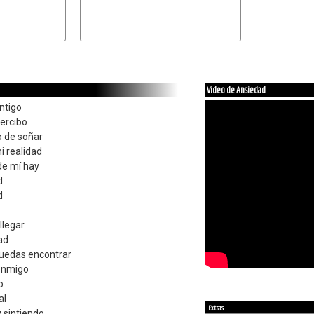
7
G
Video de Ansiedad
ontigo
ercibo
o de soñar
i realidad
de mí hay
d
d
llegar
ad
uedas encontrar
conmigo
o
al
Extras
y sintiendo