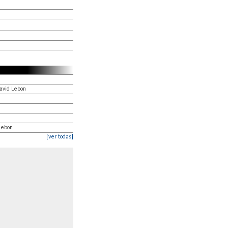
avid Lebon
Lebon
[ver todas]