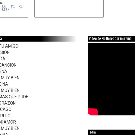
LA
MI
RE
 BIEN

na
Video de No llores por mi reina
 TU AMIGO
USIÓN
IDA
CANCION
NENA
 MUY BIEN
EINA
 MUY BIEN
MAS QUE PUDE
CORAZON
O CASO
RITIO
 MI AMOR
 MUY BIEN
Extras
EINA