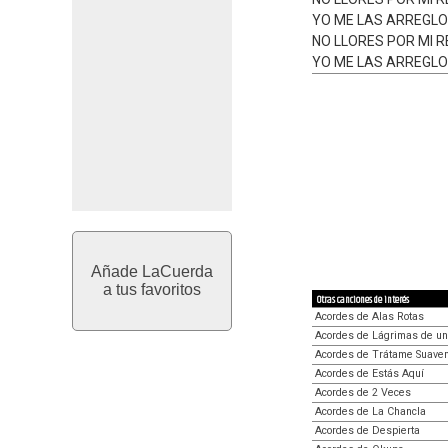
YO ME LAS ARREGLO
NO LLORES POR MI R
YO ME LAS ARREGLO
Añade LaCuerda
a tus favoritos
Otras canciones de interés
Acordes de Alas Rotas
Acordes de Lágrimas de u
Acordes de Trátame Suave
Acordes de Estás Aquí
Acordes de 2 Veces
Acordes de La Chancla
Acordes de Despierta