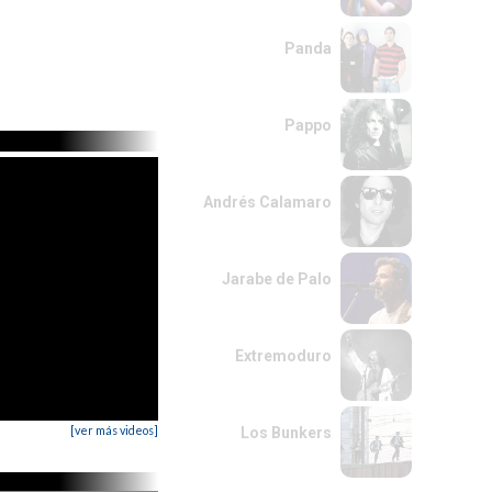
Panda
Pappo
Andrés Calamaro
Jarabe de Palo
Extremoduro
[ver más videos]
Los Bunkers