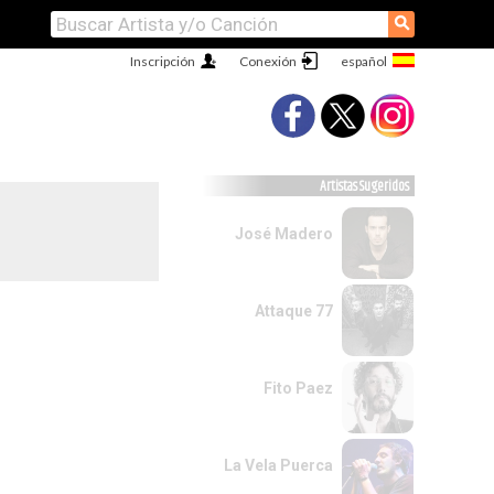
⚲
Inscripción
Conexión
Artistas Sugeridos
José Madero
Attaque 77
Fito Paez
La Vela Puerca