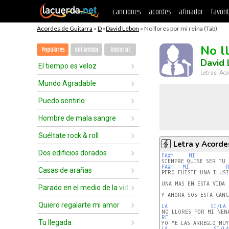
canciones
acordes
afinador
favori
Acordes de Guitarra
»
D
»
David Lebon
» No llores por mi reina (Tab)
No l
Populares
del Artista
Historial
David
El tiempo es veloz
Letras, Aco
Mundo Agradable
Puedo sentirlo
Hombre de mala sangre
Suéltate rock & roll
Letra y Acorde
Dos edificios dorados
FA#m
MI
FA#m
MI
Casas de arañas
PERO FUISTE UNA ILUSI
UNA MAS EN ESTA VIDA

Parado en el medio de la vida
Y AHORA SOS ESTA CANC
Quiero regalarte mi amor
LA
SI/LA
RE
Tu llegada
LA
SI/LA