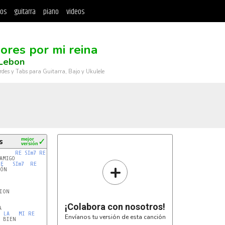
tos
guitarra
piano
videos
lores por mi reina
 Lebon
rdes y Tabs para Guitarra, Bajo y Ukulele
s
mejor
✓
versión
RE
SIm7
RE
+
RE
SIm7
RE
ÓN

ION

¡Colabora con nosotros!
LA
MI
RE
Envíanos tu versión de esta canción