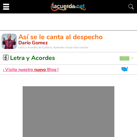
Así se le canta al despecho
Darío Gomez
Letra y Acordes de Guitarra. Aprende a tocar esta canción
Letra y Acordes
¡ Visita nuestro
nuevo
Blog !