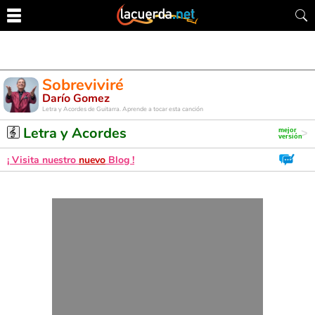
Sobreviviré
Darío Gomez
Letra y Acordes de Guitarra. Aprende a tocar esta canción
Letra y Acordes
¡ Visita nuestro
nuevo
Blog !