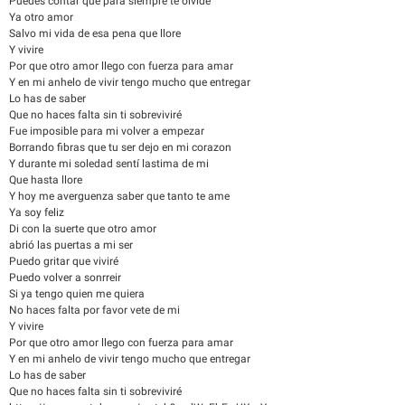
Puedes contar que para siempre te olvide
Ya otro amor
Salvo mi vida de esa pena que llore
Y vivire
Por que otro amor llego con fuerza para amar
Y en mi anhelo de vivir tengo mucho que entregar
Lo has de saber
Que no haces falta sin ti sobreviviré
Fue imposible para mi volver a empezar
Borrando fibras que tu ser dejo en mi corazon
Y durante mi soledad sentí lastima de mi
Que hasta llore
Y hoy me averguenza saber que tanto te ame
Ya soy feliz
Di con la suerte que otro amor
abrió las puertas a mi ser
Puedo gritar que viviré
Puedo volver a sonrreir
Si ya tengo quien me quiera
No haces falta por favor vete de mi
Y vivire
Por que otro amor llego con fuerza para amar
Y en mi anhelo de vivir tengo mucho que entregar
Lo has de saber
Que no haces falta sin ti sobreviviré