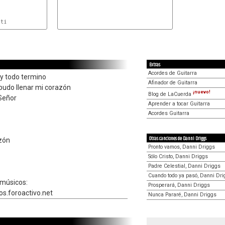
Extras
Acordes de Guitarra
y todo termino
Afinador de Guitarra
udo llenar mi corazón
¡nuevo!
Blog de LaCuerda
 Señor
Aprender a tocar Guitarra
Acordes Guitarra
Otras canciones de Danni Driggs
azón
Pronto vamos, Danni Driggs
Sólo Cristo, Danni Driggs
Padre Celestial, Danni Driggs
Cuando todo ya pasó, Danni Dri
 músicos:
Prosperará, Danni Driggs
s.foroactivo.net
Nunca Pararé, Danni Driggs