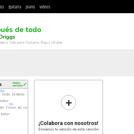
tos
guitarra
piano
videos
ués de todo
Driggs
rdes y Tabs para Guitarra, Bajo y Ukulele
s
mejor
✓
versión
Bb
+
eñor

Bb
do llenar mi corazón

Señor

¡Colabora con nosotros!
Envíanos tu versión de esta canción