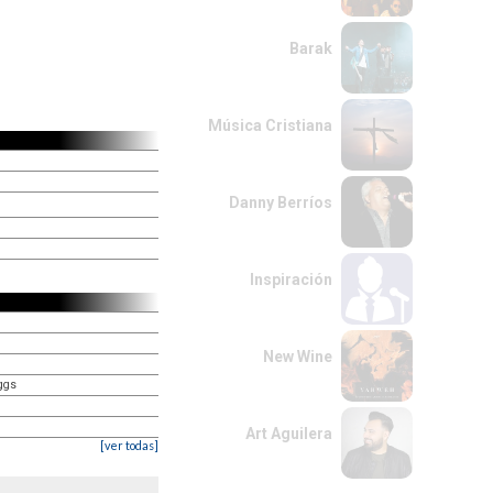
Barak
Música Cristiana
Danny Berríos
Inspiración
New Wine
ggs
Art Aguilera
[ver todas]