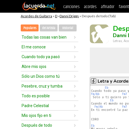
canciones
acordes
afinador
favori
Acordes de Guitarra
»
D
»
Danni Driggs
» Después de todo (Tab)
Desp
Populares
del Artista
Historial
Danni 
Todas las cosas van bien
Letras, Aco
El me conoce
Cuando todo ya pasó
Abre mis ojos
Sólo un Dios como tú
Letra y Acorde
Pesebre, cruz y tumba
Eb
Fm/Ab
Fm7
Todo es posible
 Solo a ti quiero yo S
Eb
Cuando el mundo no pu
Padre Celestial
Fm/Ab
Fm7
En ti encontré la paz 
Mis ojos fijo en ti
CORO

Después de todo
Eb