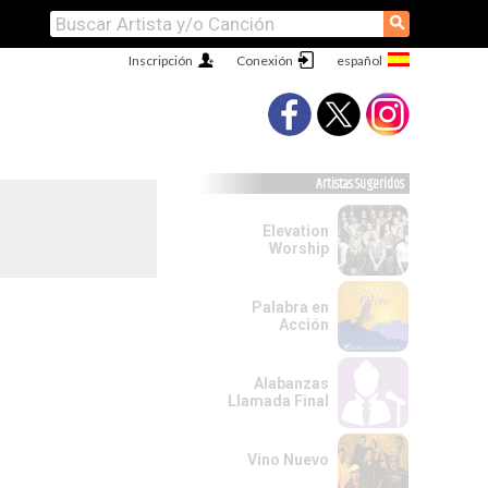
⚲
Inscripción
Conexión
Artistas Sugeridos
Elevation
Worship
Palabra en
Acción
Alabanzas
Llamada Final
Vino Nuevo