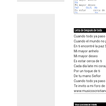
Bb
Fm7
Eb/G
Ab
Eb
Bb
Letra de Después de todo
Cuando todo ya paso 
Cuando el mundo no p
En ti encontré la paz
Mi mayor anhelo
Mi mayor deseo
Es estar cerca de ti
Cada día late mi cor
Por un toque de ti
De tu mano Señor
Cuando todo ya paso
Te invito a mi foro de
www.musicoscristiano
Otras canciones de interés