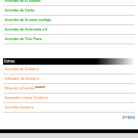
Acordes de El Abuelo
Acordes de Canta
Acordes de Al estar contigo
Acordes de Acércame a tí
Acordes de This Place
Extras
Acordes de Guitarra
Afinador de Guitarra
¡nuevo!
Blog de LaCuerda
Aprender a tocar Guitarra
Acordes Guitarra
[PT]
[EN]
©
LaCuerda
.net
·
·
·
aviso legal
privacidad
contacto