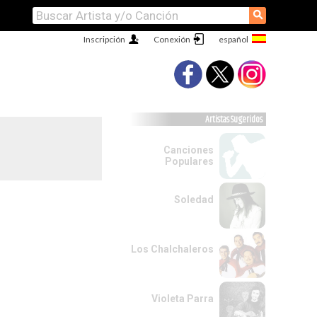
⚲
Inscripción
Conexión
Artistas Sugeridos
Canciones
Populares
Soledad
Los Chalchaleros
Violeta Parra