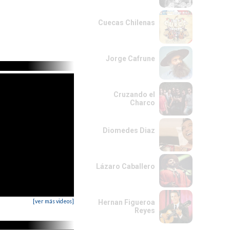
Cuecas Chilenas
Jorge Cafrune
Cruzando el
Charco
Diomedes Diaz
Lázaro Caballero
[ver más videos]
Hernan Figueroa
Reyes