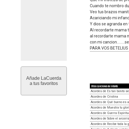
Cuando te nombro du
Veo tus brazos manit
Acariciando mi infanc
Y dios se agranda en 
Al recordarte mama t
al recordarte mama m
con mi cancion.........
PARA VOS BETELIUS
Añade LaCuerda
a tus favoritos
Otras canciones de interés
Acordes de Es tan bonito se
Acordes de Cristina
Acordes de Qué bueno es a
Acordes de Muestra tu glor
Acordes de Guerra Espiritu
Acordes de Sobre el arcoiri
Acordes de Recibe toda la g