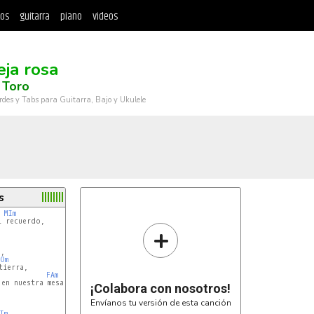
tos
guitarra
piano
videos
eja rosa
 Toro
rdes y Tabs para Guitarra, Bajo y Ukulele
s
MIm
 recuerdo,

+
Om
FAm
en nuestra mesa,

¡Colabora con nosotros!
Envíanos tu versión de esta canción
Im