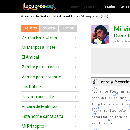
canciones
acordes
afinador
favori
Acordes de Guitarra
»
D
»
Daniel Toro
» Mi vieja rosa (Tab)
Mi vi
Populares
del Artista
Historial
Daniel
Zamba Para Olvidar
Letras, Aco
Mi Mariposa Triste
El Antigal
Zamba para tu adiós
Zamba para olvidarte
Letra y Acorde
Las Palmeras
LAm
Madre, te llevo en  mi
LA7
Para ir a buscarte
Madrigal de palomas,

REm
Pucara de Malvinas
SOLm
D
REm
Esta noche canta salta
Manantial de ternura, 
MIm
Palito santo.

Mi Principito
LAm
M