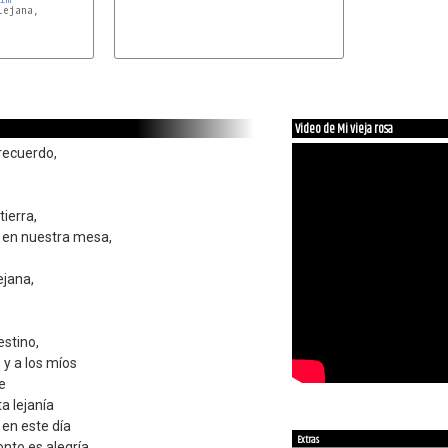
ejana,

m
Video de Mi vieja rosa
 recuerdo,
ierra,
, en nuestra mesa,
ejana,
estino,
 y a los míos
e
 lejanía
 en este día
Extras
onto es alegría