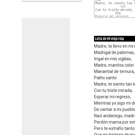
Madre, te siento tan l
LA7
Con tu triste mirada,

REm
SOLm
DO
Letra de Mi vieja rosa
Madre, te llevo en mi
Madrigal de palomas,
trigal en mis vigilias,
Madre, manitos color t
Manantial de ternura
Palito santo.
Madre, te siento tan l
Con tu triste mirada,
Esperar mi regreso,
Mientras yo sigo mi d
De cantar a mi pueblo
Nací andariego, madr
Perdón mama por esta
Pero te extraño tanto
Que mi tristeza de pr