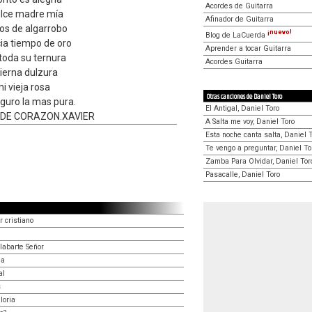
Acordes de Guitarra
lce madre mía
Afinador de Guitarra
os de algarrobo
¡nuevo!
Blog de LaCuerda
ia tiempo de oro
Aprender a tocar Guitarra
toda su ternura
Acordes Guitarra
ierna dulzura
i vieja rosa
Otras canciones de Daniel Toro
seguro la mas pura.
El Antigal, Daniel Toro
 DE CORAZON.XAVIER
A Salta me voy, Daniel Toro
Esta noche canta salta, Daniel 
Te vengo a preguntar, Daniel To
Zamba Para Olvidar, Daniel Tor
Pasacalle, Daniel Toro
r cristiano
labarte Señor
ia
al
s
loria